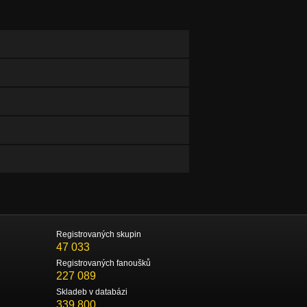
Registrovaných skupin
47 033
Registrovaných fanoušků
227 089
Skladeb v databázi
339 800