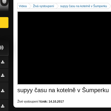
Videa
Živá vystoupení
supyy času na kotelně v Šumperku
supyy času na kotelně v Šumperku
Živé vystoupení
Vznik: 14.10.2017