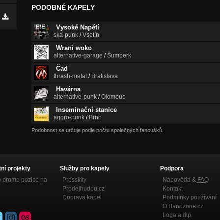
PODOBNÉ KAPELY
Vysoké Napětí
ska-punk
/
Vsetín
Wraní woko
alternative-garage
/
Šumperk
Čad
thrash-metal
/
Bratislava
Havárna
alternative-punk
/
Olomouc
Inseminační stanice
aggro-punk
/
Brno
Podobnost se určuje podle počtu společných fanoušků.
tní projekty
Služby pro kapely
Podpora
p promo pozice na
Presskity
Nápověda &
FAQ
Prodejhudbu.cz
Kontakt
Doprava kapel
Podmínky používání
O Bandzone.cz
Loga a dtp.