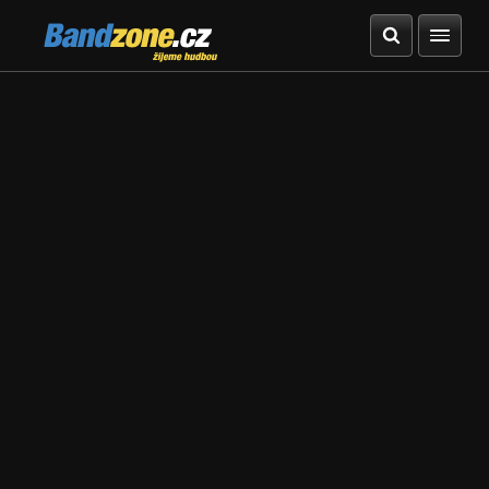
Bandzone.cz
žijeme hudbou