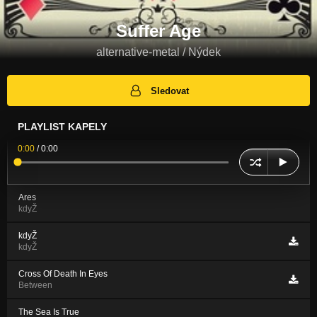
Suffer Age
alternative-metal / Nýdek
Sledovat
PLAYLIST KAPELY
0:00
/
0:00
Ares
kdyŽ
kdyŽ
kdyŽ
Cross Of Death In Eyes
Between
The Sea Is True