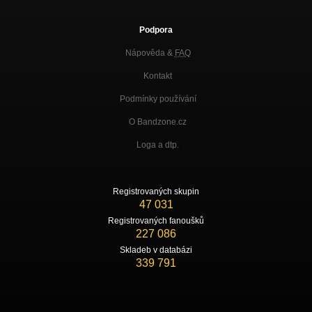
Podpora
Nápověda &
FAQ
Kontakt
Podmínky používání
O Bandzone.cz
Loga a dtp.
Registrovaných skupin
47 031
Registrovaných fanoušků
227 086
Skladeb v databázi
339 791