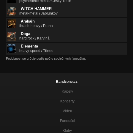
psychedelic-metal
/
Český Těšín
WITCH HAMMER
metal-metal
/
Jablunkov
Arakain
thrash-heavy
/
Praha
Doga
hard rock
/
Karviná
Elementa
heavy-speed
/
Třinec
Podobnost se určuje podle počtu společných fanoušků.
Bandzone.cz
Kapely
Koncerty
Videa
Fanoušci
Kluby