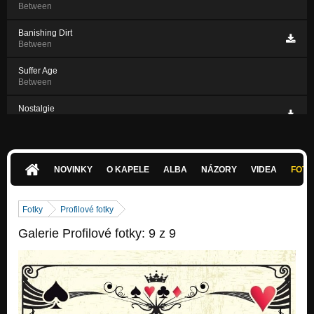
Between
Banishing Dirt
Between
Suffer Age
Between
Nostalgie
Between
969
Between
NOVINKY
O KAPELE
ALBA
NÁZORY
VIDEA
FOTK
Fotky
Profilové fotky
Galerie Profilové fotky: 9 z 9