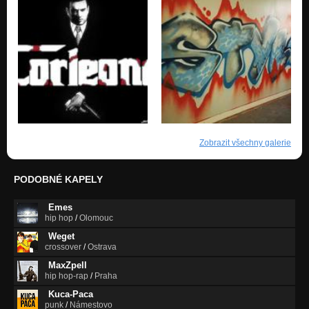
Zobrazit všechny galerie
PODOBNÉ KAPELY
Emes
hip hop
/
Olomouc
Weget
crossover
/
Ostrava
MaxZpell
hip hop-rap
/
Praha
Kuca-Paca
punk
/
Námestovo