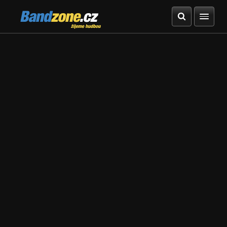
Bandzone.cz
žijeme hudbou