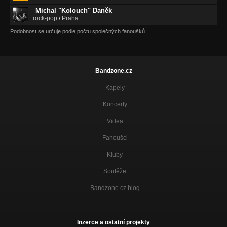
Michal "Kolouch" Daněk
rock-pop
/
Praha
Podobnost se určuje podle počtu společných fanoušků.
Bandzone.cz
Kapely
Koncerty
Videa
Fanoušci
Kluby
Soutěže
Bandzone.cz blog
Inzerce a ostatní projekty