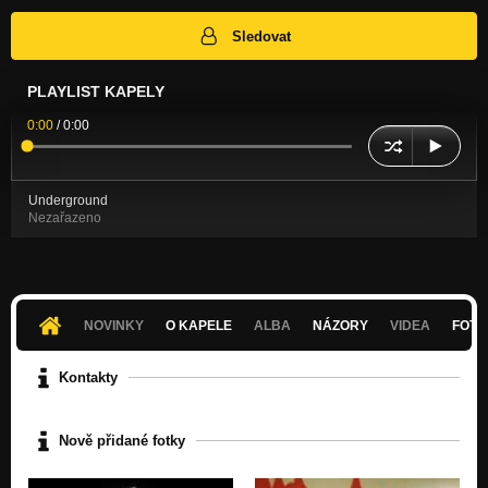
Sledovat
PLAYLIST KAPELY
0:00
/
0:00
Underground
Nezařazeno
NOVINKY
O KAPELE
ALBA
NÁZORY
VIDEA
FOTK
Kontakty
Nově přidané fotky