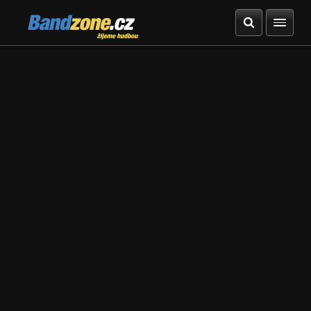
Bandzone.cz
žijeme hudbou