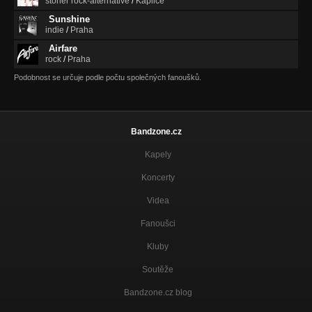
stoner rock-alternative
/
Kaplice
Sunshine
indie
/
Praha
Airfare
rock
/
Praha
Podobnost se určuje podle počtu společných fanoušků.
Bandzone.cz
Kapely
Koncerty
Videa
Fanoušci
Kluby
Soutěže
Bandzone.cz blog