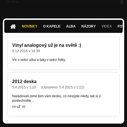
Kašpar
Nezařazeno
Blues o naději
Nezařazeno
NOVINKY
O KAPELE
ALBA
NÁZORY
VIDEA
FOTK
Na farmě
Nezařazeno
Vinyl analogový už je na světě :)
Tak to bývá
5.12.2016 v 18:39
Nezařazeno
Víc v sekci alba a taky v sekci fotky.
2012 deska
5.4.2015 v 1:10
(Upraveno:
5.4.2015 v 1:12
)
Naládovali jsme tam vám desku, co nevyjde nikdy, tak si jí
poslechněte...
co už :o)