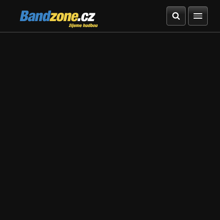
Bandzone.cz
žijeme hudbou