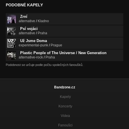
PODOBNÉ KAPELY
Zrní
alternative
/
Kladno
Psí vojáci
alternative
/
Praha
Už Jsme Doma
experimental-punk
/
Prague
Plastic People of The Universe / New Generation
alternative-rock
/
Praha
Podobnost se určuje podle počtu společných fanoušků.
Bandzone.cz
Kapely
Koncerty
Videa
Fanoušci