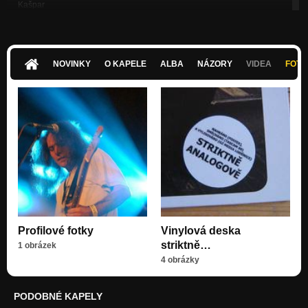
Kašpar
Nezařazeno
Blues o naději
Nezařazeno
NOVINKY
O KAPELE
ALBA
NÁZORY
VIDEA
FOTK
Na farmě
Nezařazeno
Tak to bývá
Nezařazeno
Profilové fotky
Vinylová deska
striktně…
1 obrázek
4 obrázky
PODOBNÉ KAPELY