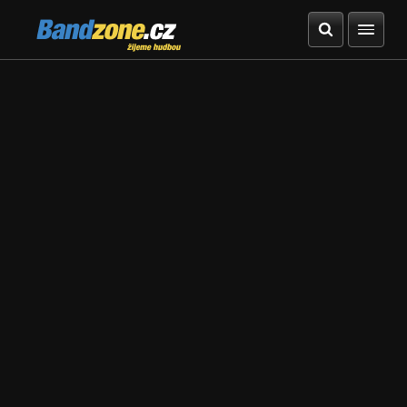
Bandzone.cz
žijeme hudbou