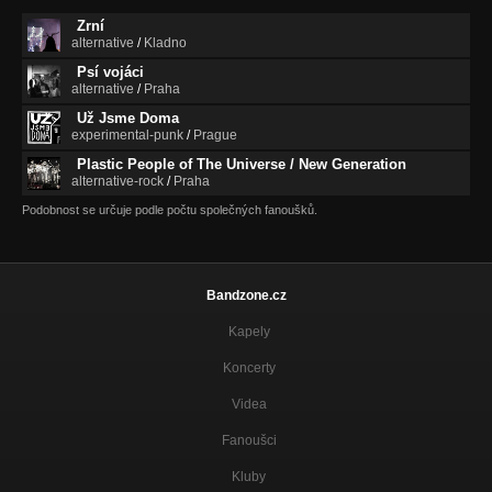
Zrní
alternative
/
Kladno
Psí vojáci
alternative
/
Praha
Už Jsme Doma
experimental-punk
/
Prague
Plastic People of The Universe / New Generation
alternative-rock
/
Praha
Podobnost se určuje podle počtu společných fanoušků.
Bandzone.cz
Kapely
Koncerty
Videa
Fanoušci
Kluby