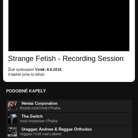
Strange Fetish - Recording Session
Živé vystoupení
Vznik: 8.8.2016
A takhle jsme to dělali..
PODOBNÉ KAPELY
Hentai Corporation
thrash-rock'n'roll
/
Praha
The.Switch
rock-crossover
/
Praha
Uraggan Andrew & Reggae Orthodox
reggae
/
Ústí nad Labem