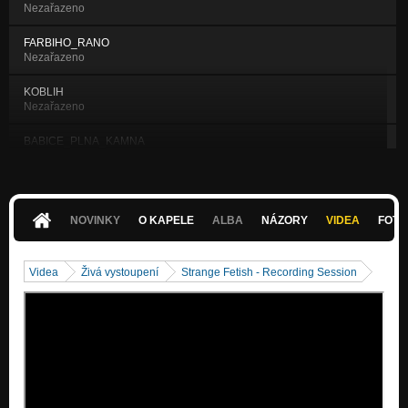
Nezařazeno
FARBIHO_RANO
Nezařazeno
KOBLIH
Nezařazeno
BABICE_PLNA_KAMNA
Nezařazeno
USTI
Nezařazeno
NOVINKY
O KAPELE
ALBA
NÁZORY
VIDEA
FOTK
VILMA
Nezařazeno
Videa
Živá vystoupení
Strange Fetish - Recording Session
GYMPL
Nezařazeno