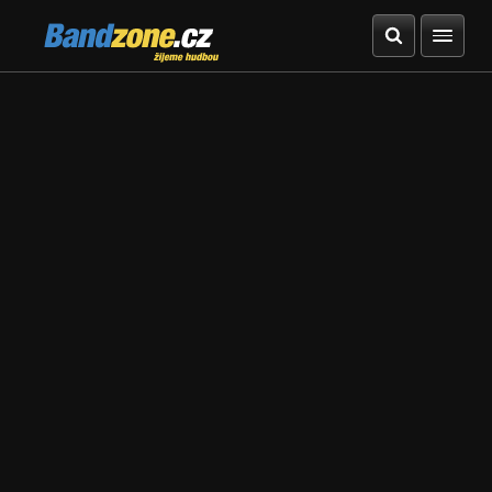
Bandzone.cz
žijeme hudbou