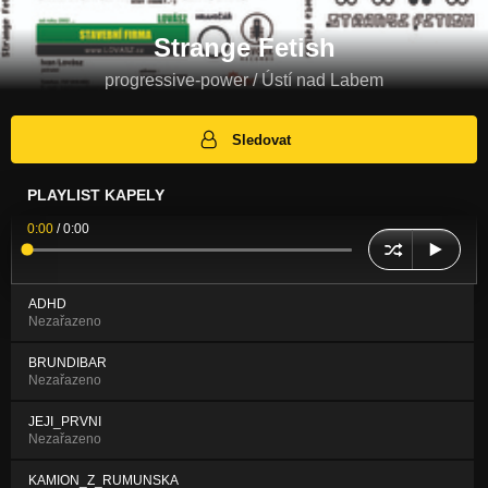
Strange Fetish
progressive-power / Ústí nad Labem
Sledovat
PLAYLIST KAPELY
0:00
/
0:00
ADHD
Nezařazeno
BRUNDIBAR
Nezařazeno
JEJI_PRVNI
Nezařazeno
KAMION_Z_RUMUNSKA