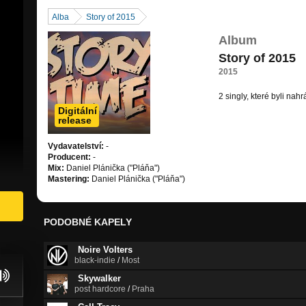
Alba
Story of 2015
Album
Story of 2015
2015
2 singly, které byli na
Digitální
release
Vydavatelství:
-
Producent:
-
Mix:
Daniel Plánička ("Pláňa")
Mastering:
Daniel Plánička ("Pláňa")
PODOBNÉ KAPELY
Noire Volters
black-indie
/
Most
Skywalker
post hardcore
/
Praha