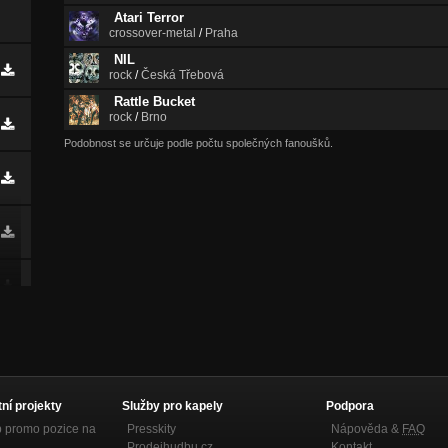
Atari Terror
crossover-metal
/
Praha
NIL
rock
/
Česká Třebová
Rattle Bucket
rock
/
Brno
Podobnost se určuje podle počtu společných fanoušků.
tní projekty
Služby pro kapely
Podpora
p promo pozice na
Presskity
Nápověda &
FAQ
Prodejhudbu.cz
Kontakt