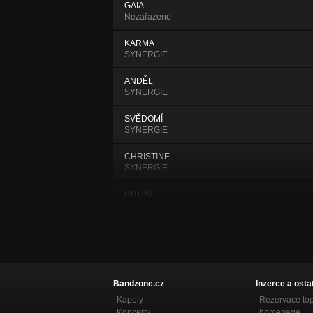
GAIA
Nezařazeno
KARMA
SYNERGIE
ANDĚL
SYNERGIE
SVĚDOMÍ
SYNERGIE
CHRISTINE
SYNERGIE
RITUÁL
SYNERGIE
PROMĚNA
Proměna
NA KOLENOU
Proměna
Bandzone.cz
Inzerce a osta
Kapely
Rezervace to
ČAS
Koncerty
homepage