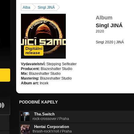
Alba
Singl JINÁ
Album
Singl JINÁ
2020
Singl 2020 | JINÁ
Digitální
release
Vydavatelství:
Stepping Selfeater
Producent:
Blazeshatter Studio
Mix:
Blazeshatter Studio
Mastering:
Blazeshatter Studio
Album art:
Incek
PODOBNÉ KAPELY
The.Switch
rock-crossover
/
Praha
Hentai Corporation
thrash-rock'n'roll
/
Praha