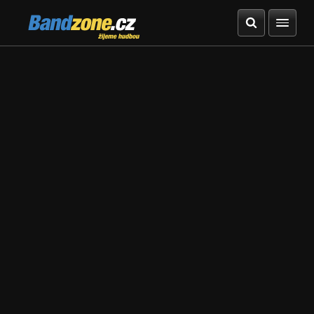
Bandzone.cz
žijeme hudbou