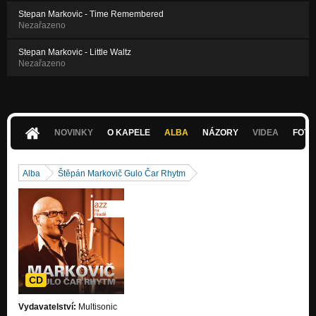
Stepan Markovic - Time Remembered
Nezařazeno
Stepan Markovic - Little Waltz
Nezařazeno
NOVINKY
O KAPELE
ALBA
NÁZORY
VIDEA
FOTK
Alba
Štěpán Markovič Gulo Čar Rhytm
CD
Vydavatelství:
Multisonic