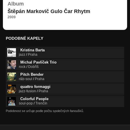
Album
Štěpán Markovič Gulo Čar Rhytm
2009
PODOBNÉ KAPELY
Kristina Barta
jazz
/
Praha
Michal Pavlíček Trio
rock
/
Dobříš
Pitch Bender
r&b-soul
/
Praha
quattro formaggi
jazz-fusion
/
Praha
Colorful People
soul-pop
/
Trenčín
Podobnost se určuje podle počtu společných fanoušků.