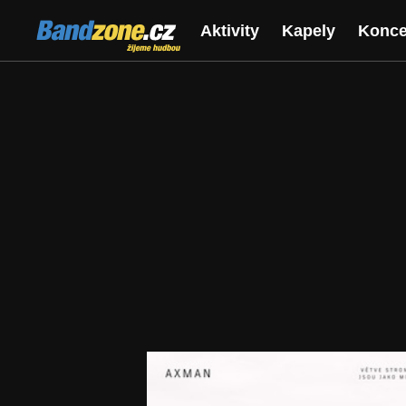
Bandzone.cz
Aktivity
Kapely
Konce
žijeme hudbou