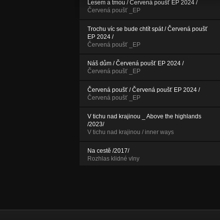
Lesem a tmou / Červená poušť EP 2024 /
Červená poušť _EP
Trochu víc se bude chtít spát / Červená poušť
EP 2024 /
Červená poušť _EP
Náš dům / Červená poušť EP 2024 /
Červená poušť _EP
Červená poušť / Červená poušť EP 2024 /
Červená poušť _EP
V tichu nad krajinou _ Above the highlands
/2023/
V tichu nad krajinou / inner ways
Na cestě /2017/
Rozhlas klidné vlny