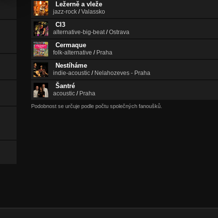
Ležerně a vleže
jazz-rock
/
Valassko
CI3
alternative-big-beat
/
Ostrava
Cermaque
folk-alternative
/
Praha
Nestíháme
indie-acoustic
/
Nelahozeves - Praha
Šantré
acoustic
/
Praha
Podobnost se určuje podle počtu společných fanoušků.