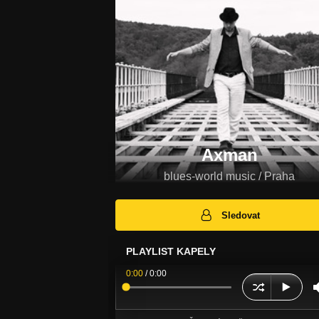
Axman
blues-world music / Praha
Sledovat
PLAYLIST KAPELY
0:00
/
0:00