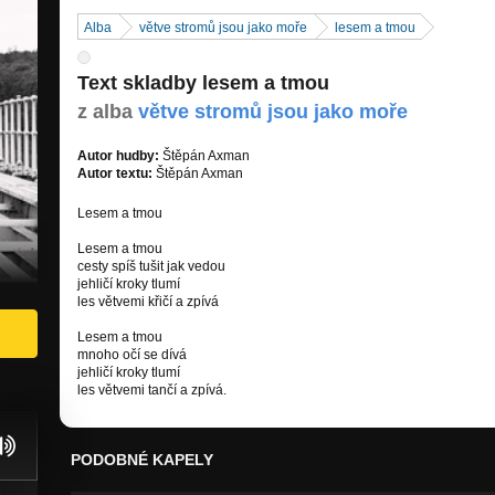
Alba
větve stromů jsou jako moře
lesem a tmou
Text skladby lesem a tmou
z alba
větve stromů jsou jako moře
Autor hudby:
Štěpán Axman
Autor textu:
Štěpán Axman
Lesem a tmou
Lesem a tmou
cesty spíš tušit jak vedou
jehličí kroky tlumí
les větvemi křičí a zpívá
Lesem a tmou
mnoho očí se dívá
jehličí kroky tlumí
les větvemi tančí a zpívá.
PODOBNÉ KAPELY