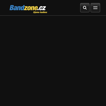
Bandzone.cz
žijeme hudbou