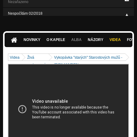
Nezařazeno
Nespočítám 02/2018
Nezařazeno
Nad vodou r. 2017 - ukázka
Nezařazeno
NOVINKY
O KAPELE
ALBA
NÁZORY
VIDEA
FOTK
Od koryta r. 2017 - ukázka
Nezařazeno
Videa
Živá
Vykopávka "starých" Starostových mužů -
vystoupení
IRON MAIDEN