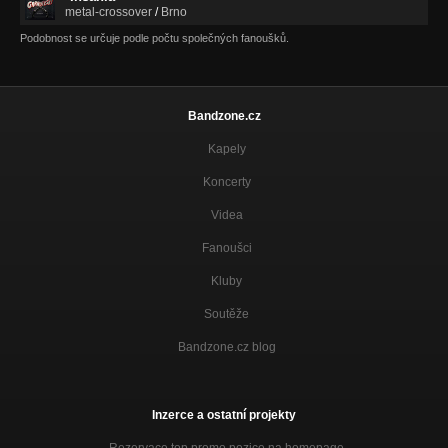
metal-crossover
/
Brno
Podobnost se určuje podle počtu společných fanoušků.
Bandzone.cz
Kapely
Koncerty
Videa
Fanoušci
Kluby
Soutěže
Bandzone.cz blog
Inzerce a ostatní projekty
Rezervace top promo pozice na homepage