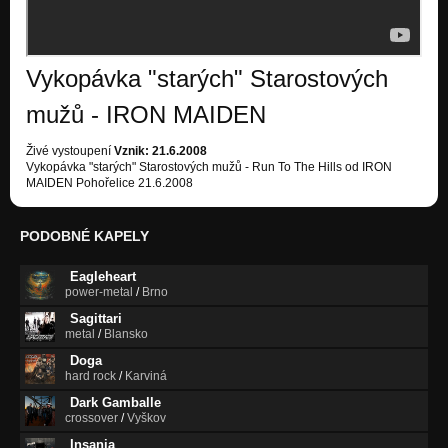
Vykopávka "starých" Starostových
mužů - IRON MAIDEN
Živé vystoupení
Vznik: 21.6.2008
Vykopávka "starých" Starostových mužů - Run To The Hills od IRON
MAIDEN Pohořelice 21.6.2008
PODOBNÉ KAPELY
Eagleheart
power-metal
/
Brno
Sagittari
metal
/
Blansko
Doga
hard rock
/
Karviná
Dark Gamballe
crossover
/
Vyškov
Insania