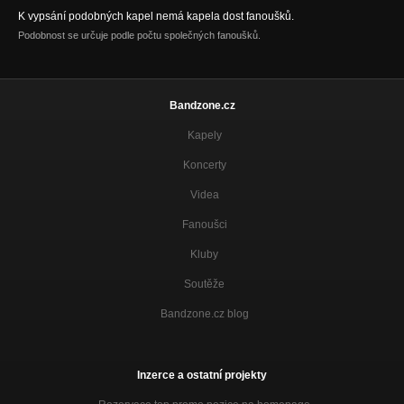
K vypsání podobných kapel nemá kapela dost fanoušků.
Podobnost se určuje podle počtu společných fanoušků.
Bandzone.cz
Kapely
Koncerty
Videa
Fanoušci
Kluby
Soutěže
Bandzone.cz blog
Inzerce a ostatní projekty