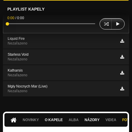
PLAYLIST KAPELY
0:00
/
0:00
Liquid Fire
Nezařazeno
Starless Void
Nezařazeno
Katharsis
Nezařazeno
Mgły Nocnych Mar (Live)
Nezařazeno
NOVINKY
O KAPELE
ALBA
NÁZORY
VIDEA
FOTK