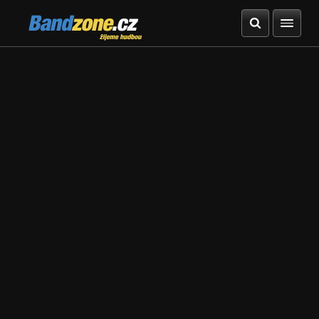
Bandzone.cz
žijeme hudbou