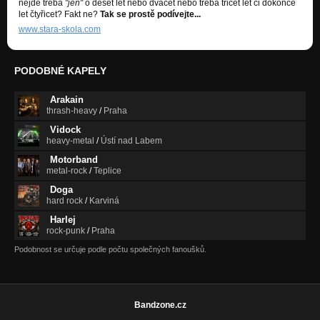
nejde třeba
"jen"
o deset let nebo dvacet nebo třeba třicet let či dokonce
let čtyřicet? Fakt ne?
Tak se prostě podívejte...
www.stara-skola.com
PODOBNÉ KAPELY
Arakain
thrash-heavy
/
Praha
Vidock
heavy-metal
/
Ústí nad Labem
Motorband
metal-rock
/
Teplice
Doga
hard rock
/
Karviná
Harlej
rock-punk
/
Praha
Podobnost se určuje podle počtu společných fanoušků.
Bandzone.cz