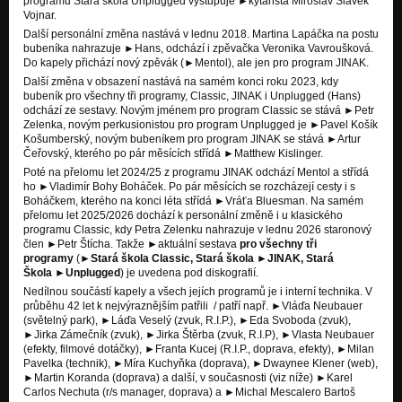
programu Stará škola Unplugged vystupuje ►kytarista Miroslav Slávek
Vojnar.
Další personální změna nastává v lednu 2018. Martina Lapáčka na postu
bubeníka nahrazuje ►Hans, odchází i zpěvačka Veronika Vavroušková.
Do kapely přichází nový zpěvák (►Mentol), ale jen pro program JINAK.
Další změna v obsazení nastává na samém konci roku 2023, kdy
bubeník pro všechny tři programy, Classic, JINAK i Unplugged (Hans)
odchází ze sestavy. Novým jménem pro program Classic se stává ►Petr
Zelenka, novým perkusionistou pro program Unplugged je ►Pavel Košík
Košumberský, novým bubeníkem pro program JINAK se stává ►Artur
Čeřovský, kterého po pár měsících střídá ►Matthew Kislinger.
Poté na přelomu let 2024/25 z programu JINAK odchází Mentol a střídá
ho ►Vladimír Bohy Boháček. Po pár měsících se rozcházejí cesty i s
Boháčkem, kterého na konci léta střídá ►Vráťa Bluesman. Na samém
přelomu let 2025/2026 dochází k personální změně i u klasického
programu Classic, kdy Petra Zelenku nahrazuje v lednu 2026 staronový
člen ►Petr Štícha. Takže ►aktuální sestava
pro všechny tři
programy
(►
Stará škola Classic, Stará škola ►JINAK, Stará
Škola ►Unplugged
) je uvedena pod diskografií.
Nedílnou součástí kapely a všech jejích programů je i interní technika. V
průběhu 42 let k nejvýraznějším patřili / patří např. ►Vláďa Neubauer
(světelný park), ►Láďa Veselý (zvuk, R.I.P.), ►Eda Svoboda (zvuk),
►Jirka Zámečník (zvuk), ►Jirka Štěrba (zvuk, R.I.P), ►Vlasta Neubauer
(efekty, filmové dotáčky), ►Franta Kucej (R.I.P., doprava, efekty), ►Milan
Pavelka (technik), ►Míra Kuchyňka (doprava), ►Dwaynee Klener (web),
►Martin Koranda (doprava) a další, v současnosti (viz níže) ►Karel
Carlos Nechuta (r/s manager, doprava) a ►Michal Mescalero Bartoš