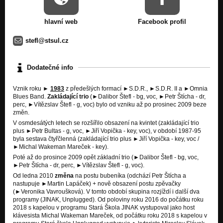
hlavní web
Facebook profil
stefl@stsul.cz
Dodatečné info
Vznik roku ►
1983
z předešlých formací ►S.D.R., ►S.D.R. II a ►Omnia
Blues Band.
Zakládající trio
(►Dalibor Štefl - bg, voc, ►Petr Štícha - dr,
perc, ►Vítězslav Štefl - g, voc) bylo od vzniku až po prosinec 2009 beze
změn.
V osmdesátých letech se rozšířilo obsazení na kvintet (zakládající trio
plus ►Petr Bultas - g, voc, ►Jiří Vopička - key, voc), v období 1987-95
byla sestava čtyřčlenná (zakládající trio plus ►Jiří Vopička - key, voc /
►Michal Wakeman Mareček - key).
Poté až do prosince 2009 opět základní trio (►Dalibor Štefl - bg, voc,
►Petr Štícha - dr, perc, ►Vítězslav Štefl - g, voc).
Od ledna 2010
změna
na postu bubeníka (odchází Petr Štícha a
nastupuje ►Martin Lapáček) + nově obsazení postu zpěvačky
(►Veronika Vavroušková). V tomto období skupina rozjíždí i další dva
programy (JINAK, Unplugged). Od poloviny roku 2016 do počátku roku
2018 s kapelou v programu Stará Škola JINAK vystupoval jako host
klávesista Michal Wakeman Mareček, od počátku roku 2018 s kapelou v