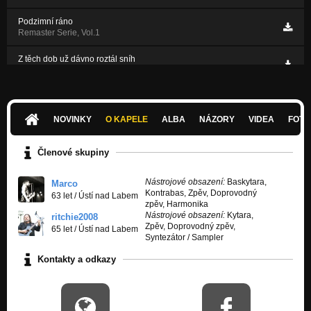
Podzimní ráno
Remaster Serie, Vol.1
Z těch dob už dávno roztál sníh
Jen si dej!
NOVINKY
O KAPELE
ALBA
NÁZORY
VIDEA
FOTK
Členové skupiny
Nástrojové obsazení:
Baskytara,
Marco
Kontrabas, Zpěv, Doprovodný
63 let
/
Ústí nad Labem
zpěv, Harmonika
Nástrojové obsazení:
Kytara,
ritchie2008
Zpěv, Doprovodný zpěv,
65 let
/
Ústí nad Labem
Syntezátor / Sampler
Kontakty a odkazy