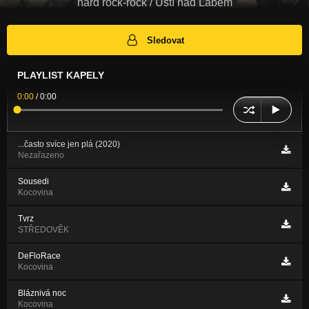
hard rock-rock / Ústí nad Labem
Sledovat
PLAYLIST KAPELY
0:00
/
0:00
...často svíce jen plá (2020)
Nezařazeno
Sousedi
Kocovina
Tvrz
STŘEDOVĚK
DeFloRace
Kocovina
Bláznivá noc
Kocovina