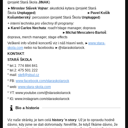
(projekt Stará škola
JINAK
)
►
Miroslav Slávek Vojnar
: akustická kytara (projekt Stará
Škola
Unplugged
) ►
Pavel Košík
Košumberský
: percussion (projekt Stará Škola
Unplugged
)
+ interní technika pro všechny tři programy:
►
Karel Carlos Nechuta
: road'n'stage manager, doprava
►
Michal Mescalero Bartoš
:
doprava, merch manager, stage effects
Veškeré info včetně koncertů viz i náš hlavní web,
►
www.stara-
skola.com
nebo na facebooku
►
@staraskolarock.
KONTAKT
:
STARÁ ŠKOLA
* tel.1: 774 884 841
* tel.2: 475 501 222
* mail:
stefl@stsul.cz
* FB:
www.facebook.com/staraskolarock
* web:
www.stara-skola.com
* YT: www.youtube.com/@staraskolarock
* IG: www.instagram.com/staraskolarock
Bio a historie
Viz naše stránky, je tam celá
history 'n story
. Už je to opravdu hodně
dávno, kdy jsme se dali dohromady. Nevěříte, že když říkáme dávno, že