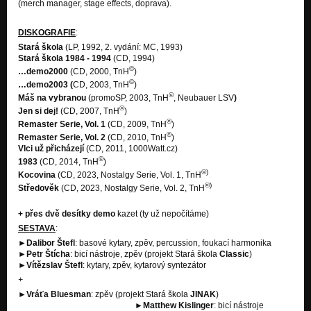
(merch manager, stage effects, doprava).
DISKOGRAFIE
:
Stará škola
(LP, 1992, 2. vydání: MC, 1993)
Stará škola 1984 - 1994
(CD, 1994)
©
…demo2000
(CD, 2000, TnH
)
©
…demo2003
(
CD, 2003, TnH
)
©
Máš na vybranou
(promoSP, 2003, TnH
, Neubauer LSV
)
©
Jen si dej!
(CD, 2007, TnH
)
©
Remaster Serie, Vol. 1
(CD, 2009, TnH
)
©
Remaster Serie, Vol. 2
(CD, 2010, TnH
)
Vlci už přicházejí
(CD, 2011, 1000Watt.cz)
©
1983
(CD, 2014, TnH
)
©)
Kocovina
(CD, 2023, Nostalgy Serie, Vol. 1,
TnH
©)
Středověk
(CD, 2023, Nostalgy Serie, Vol. 2, TnH
+ přes dvě desítky demo
kazet (ty už nepočítáme)
SESTAVA
:
►
Dalibor Štefl
: basové kytary, zpěv, percussion, foukací harmonika
►
Petr Štícha
: bicí nástroje, zpěv (projekt Stará škola
Classic
)
►
Vítězslav Štefl
: kytary, zpěv, kytarový syntezátor
+
►
Vráťa Bluesman
: zpěv (projekt Stará škola
JINAK
)
►
Matthew Kislinger
: bicí nástroje