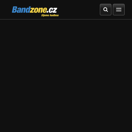
Bandzone.cz
žijeme hudbou