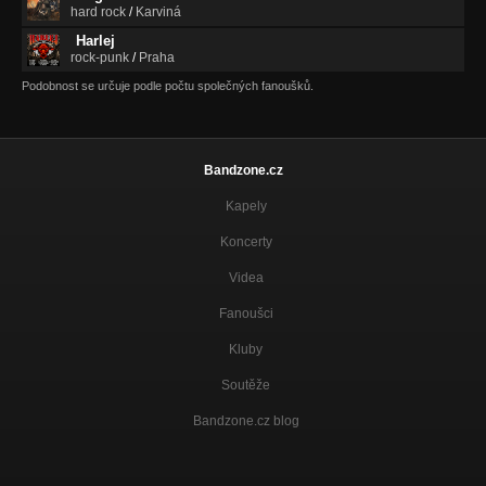
hard rock
/
Karviná
Harlej
rock-punk
/
Praha
Podobnost se určuje podle počtu společných fanoušků.
Bandzone.cz
Kapely
Koncerty
Videa
Fanoušci
Kluby
Soutěže
Bandzone.cz blog