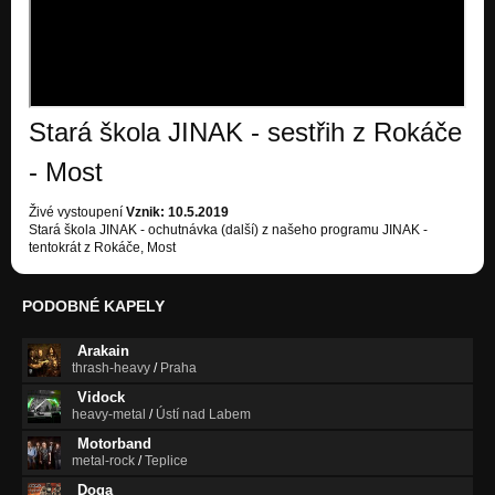
Stará škola JINAK - sestřih z Rokáče
- Most
Živé vystoupení
Vznik: 10.5.2019
Stará škola JINAK - ochutnávka (další) z našeho programu JINAK -
tentokrát z Rokáče, Most
PODOBNÉ KAPELY
Arakain
thrash-heavy
/
Praha
Vidock
heavy-metal
/
Ústí nad Labem
Motorband
metal-rock
/
Teplice
Doga