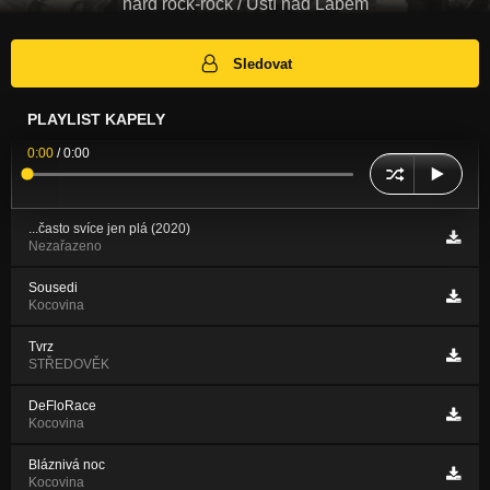
hard rock-rock / Ústí nad Labem
Sledovat
PLAYLIST KAPELY
0:00
/
0:00
...často svíce jen plá (2020)
Nezařazeno
Sousedi
Kocovina
Tvrz
STŘEDOVĚK
DeFloRace
Kocovina
Bláznivá noc
Kocovina