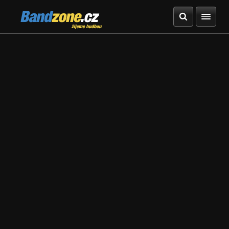
Bandzone.cz
žijeme hudbou