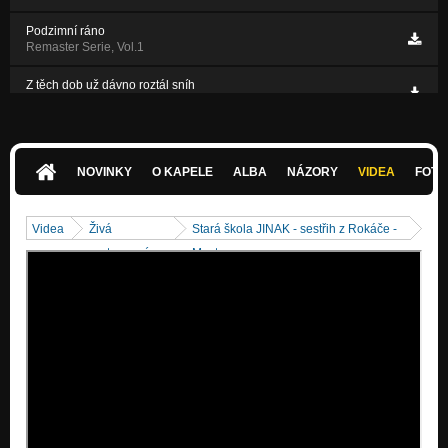
Podzimní ráno
Remaster Serie, Vol.1
Z těch dob už dávno roztál sníh
Jen si dej!
NOVINKY
O KAPELE
ALBA
NÁZORY
VIDEA
FOTK
Videa
Živá
Stará škola JINAK - sestřih z Rokáče -
vystoupení
Most