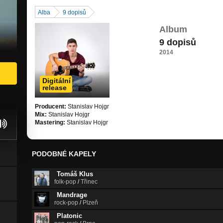
Alba
9 dopisů
Album
9 dopisů
2014
Digitální
release
Producent:
Stanislav Hojgr
Mix:
Stanislav Hojgr
Mastering:
Stanislav Hojgr
PODOBNÉ KAPELY
Tomáš Klus
folk-pop
/
Třinec
Mandrage
rock-pop
/
Plzeň
Platonic