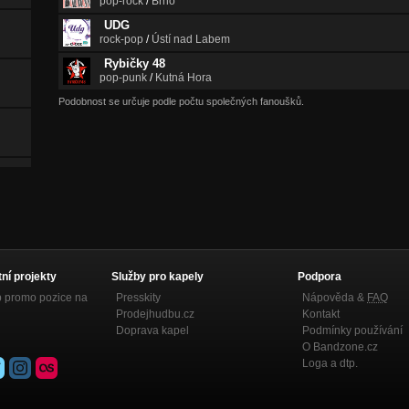
pop-rock
/
Brno
UDG
rock-pop
/
Ústí nad Labem
Rybičky 48
pop-punk
/
Kutná Hora
Podobnost se určuje podle počtu společných fanoušků.
tní projekty
Služby pro kapely
Podpora
p promo pozice na
Presskity
Nápověda &
FAQ
Prodejhudbu.cz
Kontakt
Doprava kapel
Podmínky používání
O Bandzone.cz
Loga a dtp.