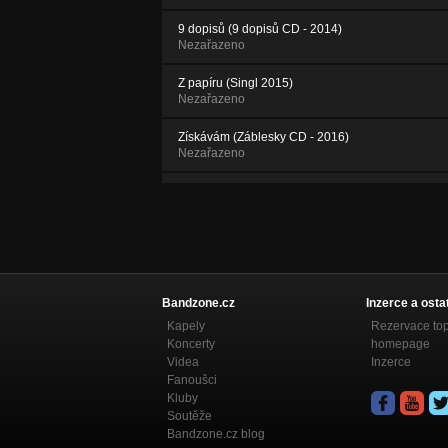
9 dopisů (9 dopisů CD - 2014)
Nezařazeno
Z papíru (Singl 2015)
Nezařazeno
Získávám (Záblesky CD - 2016)
Nezařazeno
Plány (9 dopisů CD - 2014)
Nezařazeno
Propojení (Záblesky CD - 2016)
Nezařazeno
Bandzone.cz
Inzerce a osta
Kapely
Rezervace to
Koncerty
homepage
Videa
Inzerce
Fanoušci
Kluby
Soutěže
Bandzone.cz blog