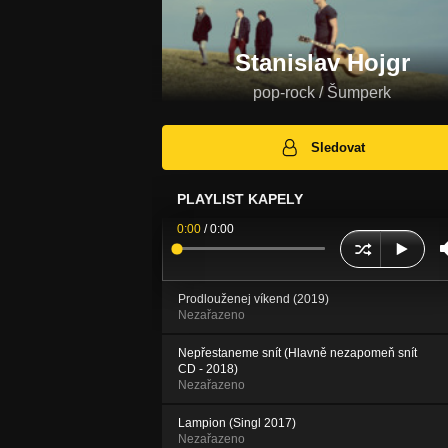
Stanislav Hojgr
pop-rock / Šumperk
Sledovat
PLAYLIST KAPELY
0:00
/
0:00
Prodlouženej víkend (2019)
Nezařazeno
Nepřestaneme snít (Hlavně nezapomeň snít
CD - 2018)
Nezařazeno
Lampion (Singl 2017)
Nezařazeno