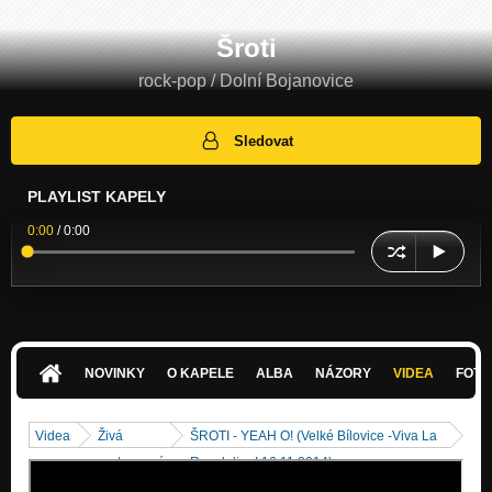
Šroti
rock-pop / Dolní Bojanovice
Sledovat
PLAYLIST KAPELY
0:00
/
0:00
NOVINKY
O KAPELE
ALBA
NÁZORY
VIDEA
FOTK
Videa
Živá
ŠROTI - YEAH O! (Velké Bílovice -Viva La
vystoupení
Revolution! 16.11.2014)