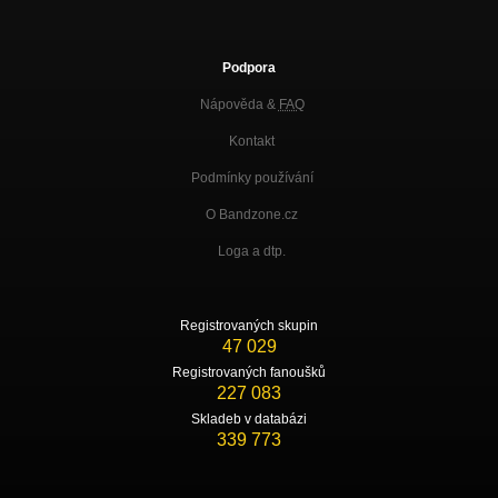
Podpora
Nápověda &
FAQ
Kontakt
Podmínky používání
O Bandzone.cz
Loga a dtp.
Registrovaných skupin
47 029
Registrovaných fanoušků
227 083
Skladeb v databázi
339 773