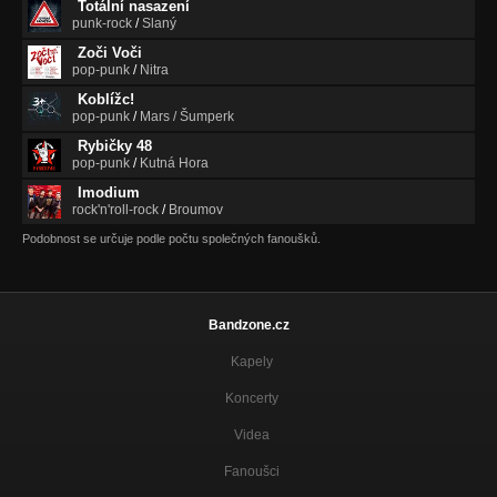
Totální nasazení
punk-rock
/
Slaný
Zoči Voči
pop-punk
/
Nitra
Koblížc!
pop-punk
/
Mars / Šumperk
Rybičky 48
pop-punk
/
Kutná Hora
Imodium
rock'n'roll-rock
/
Broumov
Podobnost se určuje podle počtu společných fanoušků.
Bandzone.cz
Kapely
Koncerty
Videa
Fanoušci