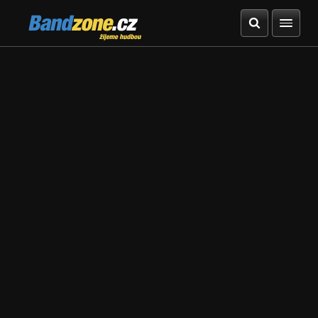
Bandzone.cz
žijeme hudbou