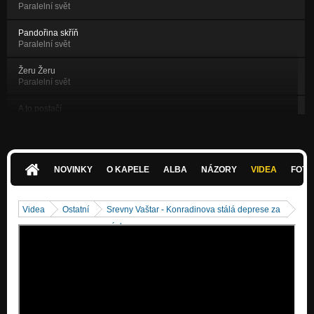
Paralelní svět
Pandořina skříň
Paralelní svět
Žeru Žeru
Paralelní svět
A to postačí
Paralelní svět
Zlý Duch
Faux pas...
NOVINKY
O KAPELE
ALBA
NÁZORY
VIDEA
FOTK
Tracy
Faux pas...
Videa
Ostatní
Srevny Vaštar - Konradinova stálá deprese za
Město
záclonou
Rota Fortunae
Sredni Vaštar
Rota Fortunae
Proroci part II.
Rota Fortunae