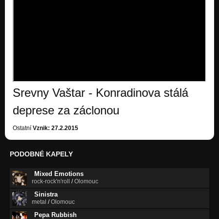
Blbej vztah
Novák, król drobiu
Kobra nebezpečná
Novák, król drobiu
Crazy Duck
Novák, król drobiu
Srevny Vaštar - Konradinova stálá
Tak newim
Novák, król drobiu
deprese za záclonou
Ostatní
Vznik: 27.2.2015
PODOBNÉ KAPELY
Mixed Emotions
rock-rock'n'roll
/
Olomouc
Sinistra
metal
/
Olomouc
Pepa Rubbish