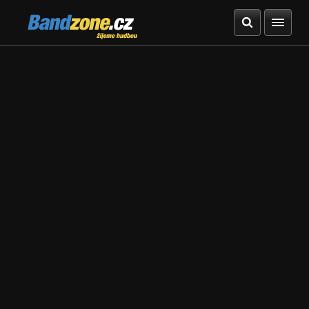
Bandzone.cz
žijeme hudbou