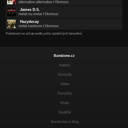
alternative-alternative
/
Olomouc
James D.S.
metal-nu-metal
/
Olomouc
Hazydecay
metal-hardcore
/
Olomouc
Podobnost se určuje podle počtu společných fanoušků.
Bandzone.cz
Kapely
Koncerty
Videa
Fanoušci
Kluby
Soutěže
Bandzone.cz blog