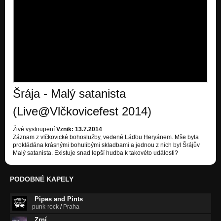
Šrája - Malý satanista
(Live@Vlčkovicefest 2014)
Živé vystoupení
Vznik: 13.7.2014
Záznam z vlčkovické bohoslužby, vedené Láďou Heryánem. Mše byla
prokládána krásnými bohulibými skladbami a jednou z nich byl Šrájův
Malý satanista. Existuje snad lepší hudba k takovéto události?
PODOBNÉ KAPELY
Pipes and Pints
punk-rock
/
Praha
Zrní