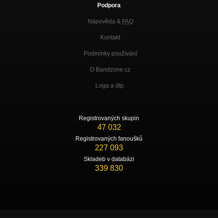
Podpora
Nápověda &
FAQ
Kontakt
Podmínky používání
O Bandzone.cz
Loga a dtp.
Registrovaných skupin
47 032
Registrovaných fanoušků
227 093
Skladeb v databázi
339 830