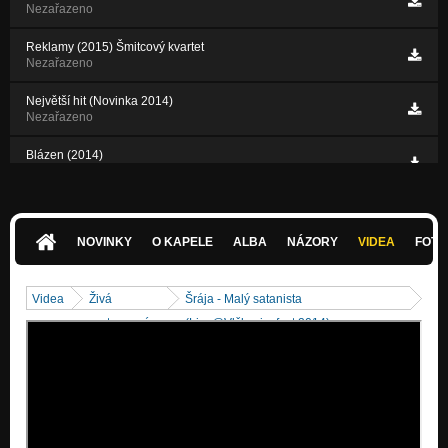
Nezařazeno
Reklamy (2015) Šmitcový kvartet
Nezařazeno
Největší hit (Novinka 2014)
Nezařazeno
Blázen (2014)
Nezařazeno
Léto (2013)
Nezařazeno
NOVINKY
O KAPELE
ALBA
NÁZORY
VIDEA
FOTK
Videa
Živá
Šrája - Malý satanista
vystoupení
(Live@Vlčkovicefest 2014)