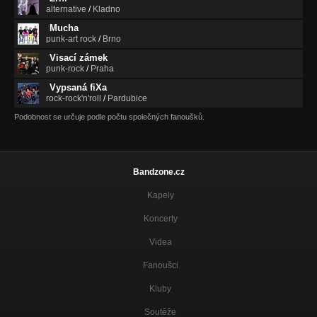
alternative
/
Kladno
Mucha
punk-art rock
/
Brno
Visací zámek
punk-rock
/
Praha
Vypsaná fiXa
rock-rock'n'roll
/
Pardubice
Podobnost se určuje podle počtu společných fanoušků.
Bandzone.cz
Kapely
Koncerty
Videa
Fanoušci
Kluby
Soutěže