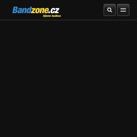
Bandzone.cz
žijeme hudbou