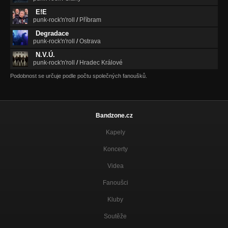
E!E
punk-rock'n'roll
/
Příbram
Degradace
punk-rock'n'roll
/
Ostrava
N.V.Ú.
punk-rock'n'roll
/
Hradec Králové
Podobnost se určuje podle počtu společných fanoušků.
Bandzone.cz
Kapely
Koncerty
Videa
Fanoušci
Kluby
Soutěže