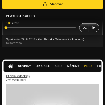
Sledovat
PLAYLIST KAPELY
0:00
/
0:00
Splaš můru 29. 9. 2012 - klub Barrák - Ostrava (část koncertu)
Nezařazeno
NOVINKY
O KAPELE
ALBA
NÁZORY
VIDEA
FOTK
Oficiální videoklipy
Živá vystoupení