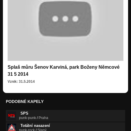
Splaš můru Šenov Karviná, park Boženy Němcové
31 5 2014
Vznik: 31.5.2014
PODOBNÉ KAPELY
SPS
punk-punk
/
Praha
Totální nasazení
punk-rock
/
Slaný