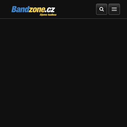
Bandzone.cz
žijeme hudbou