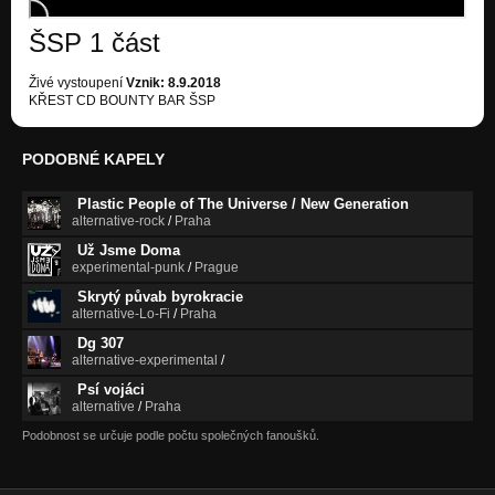
Nezařazeno
ŠSP 1 část
SLOVO
Nezařazeno
Živé vystoupení
Vznik: 8.9.2018
KŘEST CD BOUNTY BAR ŠSP
fistule
ŠPINAVÉ SPODNÍ PRÁDLO - RÁNY NA BUBEN
PODOBNÉ KAPELY
333
ŠPINAVÉ SPODNÍ PRÁDLO - RÁNY NA BUBEN
Plastic People of The Universe / New Generation
alternative-rock
/
Praha
JELEN
ŠPINAVÉ SPODNÍ PRÁDLO - RÁNY NA BUBEN
Už Jsme Doma
experimental-punk
/
Prague
ŽIVÝ-MRTVÝ
Skrytý půvab byrokracie
ŠPINAVÉ SPODNÍ PRÁDLO - RÁNY NA BUBEN
alternative-Lo-Fi
/
Praha
Dg 307
jakjak
alternative-experimental
/
ŠPINAVÉ SPODNÍ PRÁDLO - RÁNY NA BUBEN
Psí vojáci
BUŇKA
alternative
/
Praha
ŠPINAVÉ SPODNÍ PRÁDLO - RÁNY NA BUBEN
Podobnost se určuje podle počtu společných fanoušků.
MRTVÝ MUŽ - DUŠIČKOVÝ BĚS , PONORKA,LIVE
Nezařazeno