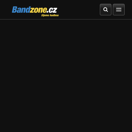
Bandzone.cz
žijeme hudbou