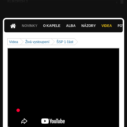
KLIKOROH 3
Nezařazeno
KLIKOROH 4
Nezařazeno
NOVINKY
O KAPELE
ALBA
NÁZORY
VIDEA
FOTK
KLIKOROH 5
Nezařazeno
Videa
Živá vystoupení
ŠSP 1 část
KLIKOROH 6
Nezařazeno
KLIKOROH 7
Nezařazeno
KLIKOROH 8
Nezařazeno
KLIKOROH 1
Nezařazeno
TO NEJSEM JÁ
Nezařazeno
PŘÍLIV