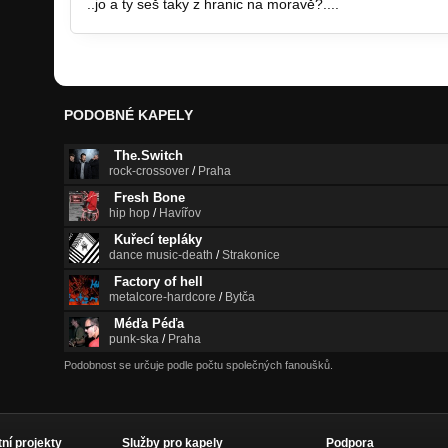
..jo a ty seš taky z hranic na moravě?....
PODOBNÉ KAPELY
The.Switch
rock-crossover
/
Praha
Fresh Bone
hip hop
/
Havířov
Kuřecí tepláky
dance music-death
/
Strakonice
Factory of hell
metalcore-hardcore
/
Bytča
Méďa Péďa
punk-ska
/
Praha
Podobnost se určuje podle počtu společných fanoušků.
tní projekty
Služby pro kapely
Podpora