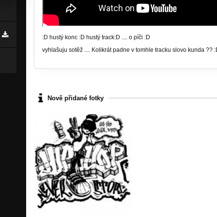
:D hustý konc :D hustý track:D .... o píči :D
vyhlašuju sotěž .... Kolikrát padne v tomhle tracku slovo kunda ?? 
Nově přidané fotky