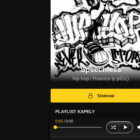
Speechless
hip hop / Hranice ty píčo;)
Sledovat
PLAYLIST KAPELY
0:00
/
0:00