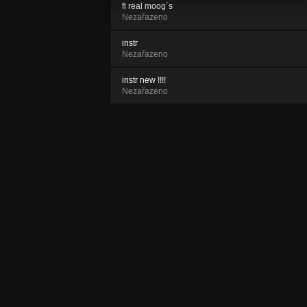
fl real moog´s
Nezařazeno
instr
Nezařazeno
instr new !!!!
Nezařazeno