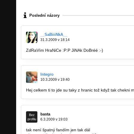
Poslední názory
__SaBiiiNkA__
31.3.2009 v 18:14
ZdRaVím HraNiCe :P:P JiNAk DoBréé :-)
Integro
10.3.2009 v 19:40
Hej celkem ti to jde su taky z hranic tož když tak chekni mu
basta
Bez
profilu
6.3.2009 v 19:03
tak není špatný fandím jen tak dál