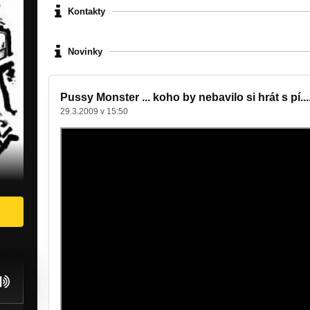
Kontakty
Novinky
Pussy Monster ... koho by nebavilo si hrát s pí....
29.3.2009 v 15:50