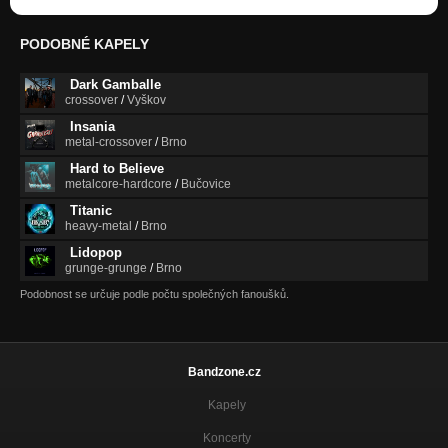
PODOBNÉ KAPELY
Dark Gamballe
crossover
/
Vyškov
Insania
metal-crossover
/
Brno
Hard to Believe
metalcore-hardcore
/
Bučovice
Titanic
heavy-metal
/
Brno
Lidopop
grunge-grunge
/
Brno
Podobnost se určuje podle počtu společných fanoušků.
Bandzone.cz
Kapely
Koncerty