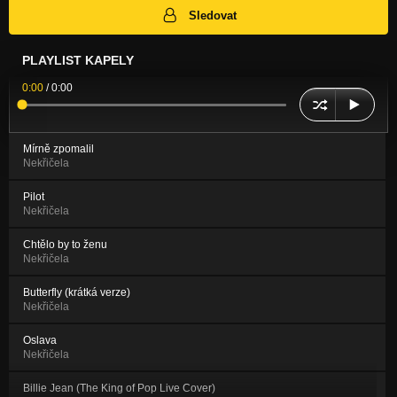
Sledovat
PLAYLIST KAPELY
0:00
/
0:00
Mírně zpomalil
Nekřičela
Pilot
Nekřičela
Chtělo by to ženu
Nekřičela
Butterfly (krátká verze)
Nekřičela
Oslava
Nekřičela
Billie Jean (The King of Pop Live Cover)