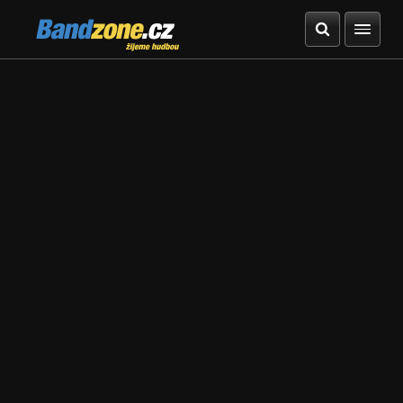
Bandzone.cz
žijeme hudbou