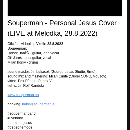
Edita
Nekřičela
Souperman - Personal Jesus Cover
Dívka s odvrácenou tváří (Měsíce)
Nekřičela
(LIVE at Melodka, 28.8.2022)
Už znám tvý klady
Oficiální videoklip
Vznik: 28.8.2022
Nekřičela
Souperman:
Robert Jančík - guitar, lead vocal
Balerína
Jiří Jaroš - bassguitar, vocal
Nekřičela
Milan horký - drums
Butterfly
sound master: Jiří Lukášek (George Lucas Studio, Brno)
EP "Souperman ... enters your world"
sound mix and mastering: Milan Cimfe (Studio SONO, Nouzov)
video: Petr Pánek - Panex Video
lights: Jiří Rolf Randula
Mrs Honey
EP "Souperman ... enters your world"
www.souperman.eu
Jen pojď dál
booking:
band@souperman.eu
EP "Souperman ... enters your world"
#soupermanband
#liveband
#personaljesus
#depechemode