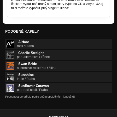
čoskoro vydať náš druhý album, ktory vyjde na CD a vinyle. Uz aj
tu si možete vypočuť prvý singel "Liliana".
PODOBNÉ KAPELY
Airfare
rock
/
Praha
Charlie Straight
pop-alternative
/
Třinec
Swan Bride
alternative-rock'n'roll
/
Žilina
Sunshine
indie
/
Praha
Sunflower Caravan
pop-rock'n'roll
/
Praha
Podobnost se určuje podle počtu společných fanoušků.
Bandzone.cz