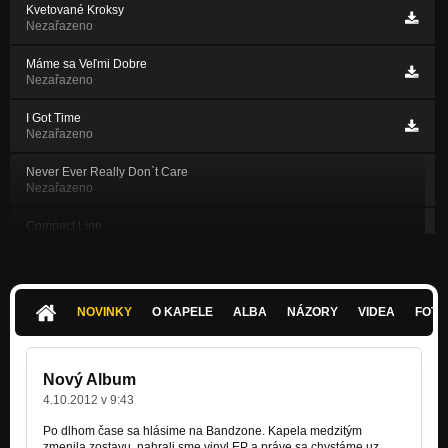
Kvetované Kroksy
Nezařazeno
Máme sa Veľmi Dobre
Nezařazeno
I Got Time
Nezařazeno
Never Ever Really Don`t Care
Nezařazeno
Compact Line
Nezařazeno
Read the Papers
Nezařazeno
NOVINKY
O KAPELE
ALBA
NÁZORY
VIDEA
FOTK
Need of Love
Nezařazeno
Nový Album
Pre Moje Oči Lahôdka je Tma
4.10.2012 v 9:43
Nezařazeno
Po dlhom čase sa hlásime na Bandzone. Kapela medzitým
zmenila zostavu, nahrali sme vinyl EP a práve sa chystáme uz