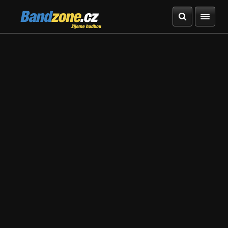
Bandzone.cz
žijeme hudbou