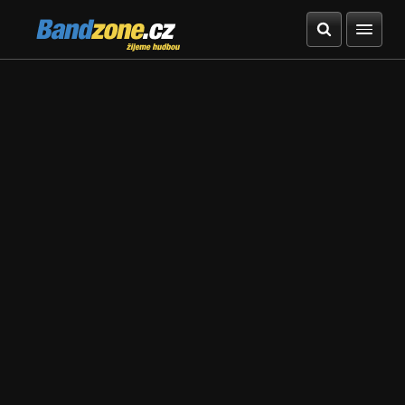
Bandzone.cz
žijeme hudbou