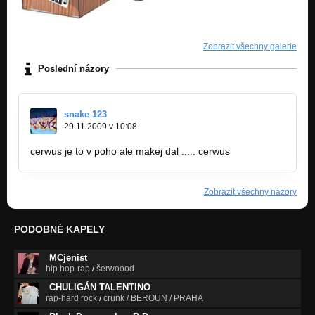
Zobrazit všechny galerie
Poslední názory
snake 123
29.11.2009 v 10:08
cerwus je to v poho ale makej dal ..... cerwus
Zobrazit všechny názory
PODOBNÉ KAPELY
MCjenist
hip hop-rap
/
šerwoood
CHULIGÁN TALENTINO
rap-hard rock
/
crunk / BEROUN / PRAHA