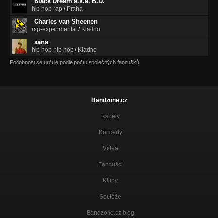
Black Dream a.k.a. B.D.
hip hop-rap
/
Praha
Charles van Sheenen
rap-experimental
/
Kladno
sana
hip hop-hip hop
/
Kladno
Podobnost se určuje podle počtu společných fanoušků.
Bandzone.cz
Kapely
Koncerty
Videa
Fanoušci
Kluby
Soutěže
Bandzone.cz blog