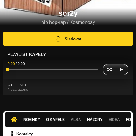
sor2y
hip hop-rap / Kosmonosy
Sledovat
PLAYLIST KAPELY
0:00
/
0:00
chill_instra
Nezařazeno
NOVINKY
O KAPELE
ALBA
NÁZORY
VIDEA
FOTK
Kontakty