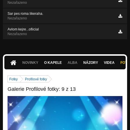
Nezařazeno
Sar pes roma likeraha.
Nezařazeno
Avlom kejre...ofiicial
Nezařazeno
NOVINKY
O KAPELE
ALBA
NÁZORY
VIDEA
FOTK
Fotky
Profilové fotky
Galerie Profilové fotky: 9 z 13