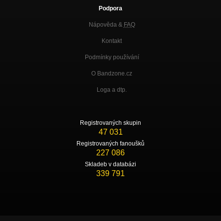
Podpora
Nápověda &
FAQ
Kontakt
Podmínky používání
O Bandzone.cz
Loga a dtp.
Registrovaných skupin
47 031
Registrovaných fanoušků
227 086
Skladeb v databázi
339 791