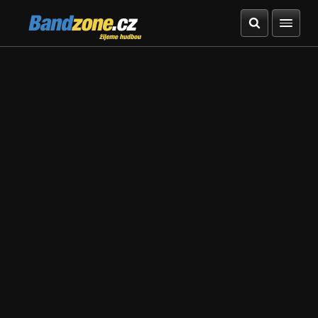
Bandzone.cz
žijeme hudbou