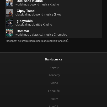
Duo Band Kladno
world music-world music
/
Kladno
Gipsy Trend
classical music-world music
/
Jirkov
gipsyrobin
classical music-r&b
/
Kladno
Romstar
world music-classical music
/
Chomutov
Podobnost se určuje podle počtu společných fanoušků.
Bandzone.cz
Kapely
Koncerty
Videa
Fanoušci
Kluby
Soutěže