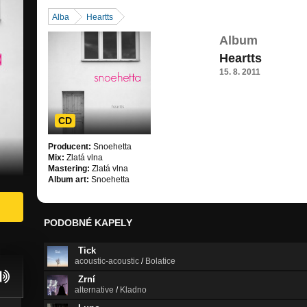
Alba
Heartts
Album
Heartts
15. 8. 2011
CD
Producent:
Snoehetta
Mix:
Zlatá vlna
Mastering:
Zlatá vlna
Album art:
Snoehetta
PODOBNÉ KAPELY
Tick
acoustic-acoustic
/
Bolatice
Zrní
alternative
/
Kladno