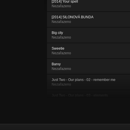
[2014] Your spell
Nezařazeno
[2014] SILONOVÁ BUNDA
Nezařazeno
Big city
Nezařazeno
Sweetie
Nezařazeno
Barvy
Nezařazeno
Just Two - Our plans - 02 - remember me
Nezařazeno
Just Two - Our plans - 03 - elements
Nezařazeno
Just Two - Our plans - 04 - sun peeking
through
Nezařazeno