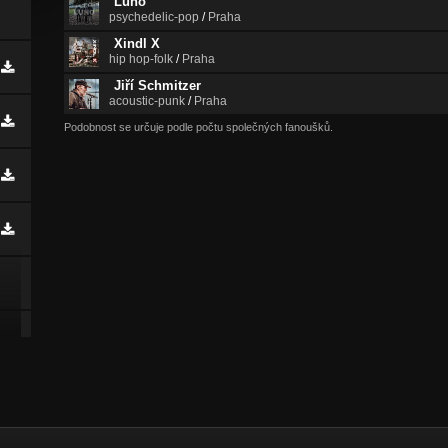
Luno
psychedelic-pop
/
Praha
Xindl X
hip hop-folk
/
Praha
Jiří Schmitzer
acoustic-punk
/
Praha
Podobnost se určuje podle počtu společných fanoušků.