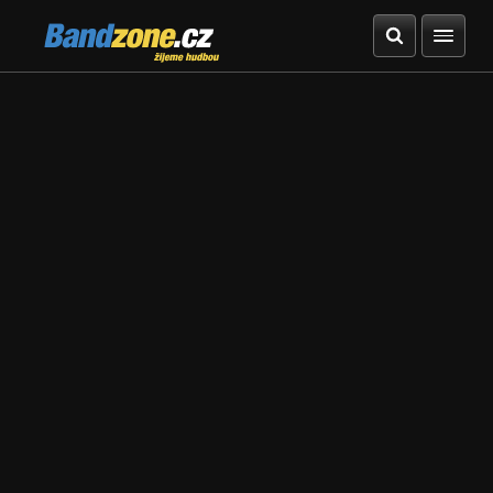
Bandzone.cz
žijeme hudbou