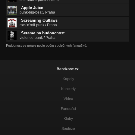
Apple Juice
punk-big-beat
/
Praha
Screaming Outlaws
rock'n'roll-punk
/
Praha
Sereme na budoucnost
violence-punk
/
Praha
Podobnost se určuje podle počtu společných fanoušků.
Bandzone.cz
Kapely
Koncerty
Videa
Fanoušci
Kluby
Soutěže