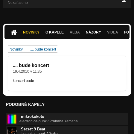
Nezařazeno
NOVINKY
O KAPELE
ALBA
NÁZORY
VIDEA
FOTK
Novinky
.... bude koncert
.... bude koncert
19.4.2010 v 11:35
koncert bude ....
PODOBNÉ KAPELY
mikrokokoto
electronica-punk
/
Prahaha Yamaha
Secret 9 Beat
alternative-punk
/
Praha