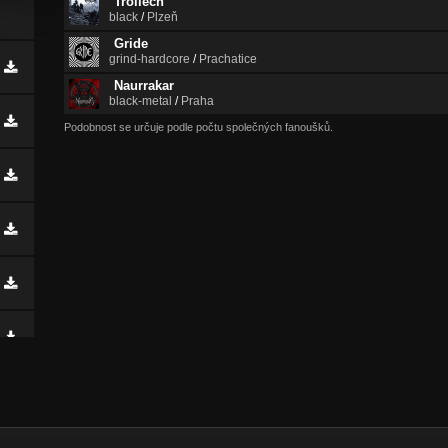
Trollech
black
/
Plzeň
Gride
grind-hardcore
/
Prachatice
Naurrakar
black-metal
/
Praha
Podobnost se určuje podle počtu společných fanoušků.