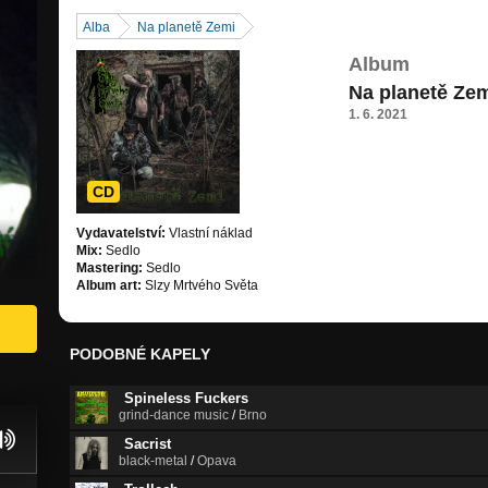
Alba
Na planetě Zemi
Album
Na planetě Ze
1. 6. 2021
CD
Vydavatelství:
Vlastní náklad
Mix:
Sedlo
Mastering:
Sedlo
Album art:
Slzy Mrtvého Světa
PODOBNÉ KAPELY
Spineless Fuckers
grind-dance music
/
Brno
Sacrist
black-metal
/
Opava