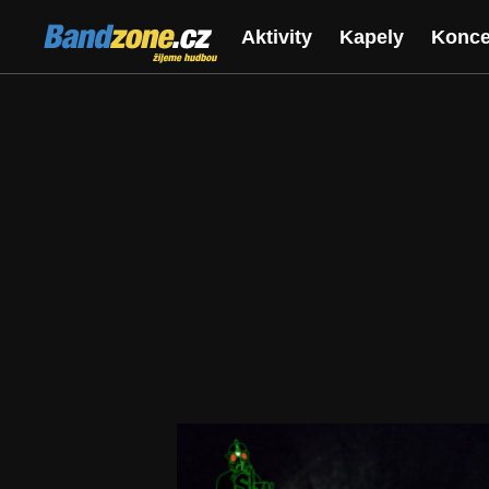
Bandzone.cz
Aktivity
Kapely
Konce
žijeme hudbou