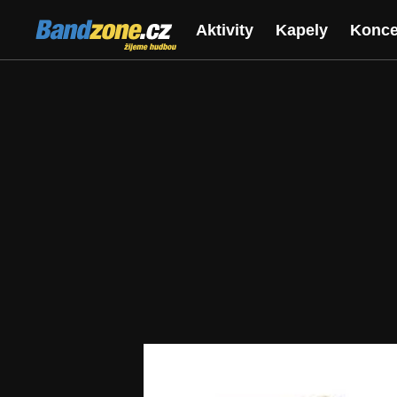
Bandzone.cz
Aktivity
Kapely
Konce
žijeme hudbou