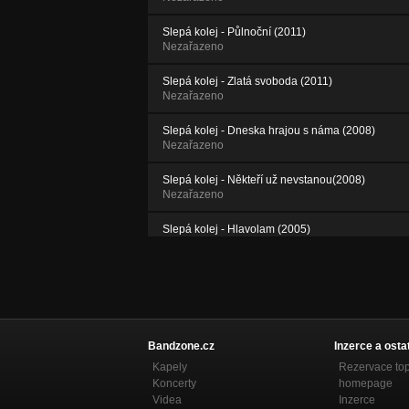
Slepá kolej - Půlnoční (2011)
Nezařazeno
Slepá kolej - Zlatá svoboda (2011)
Nezařazeno
Slepá kolej - Dneska hrajou s náma (2008)
Nezařazeno
Slepá kolej - Někteří už nevstanou(2008)
Nezařazeno
Slepá kolej - Hlavolam (2005)
Nezařazeno
Slepá kolej - Dětské šaty (2002)
Nezařazeno
Bandzone.cz
Inzerce a osta
Kapely
Rezervace to
Koncerty
homepage
Videa
Inzerce