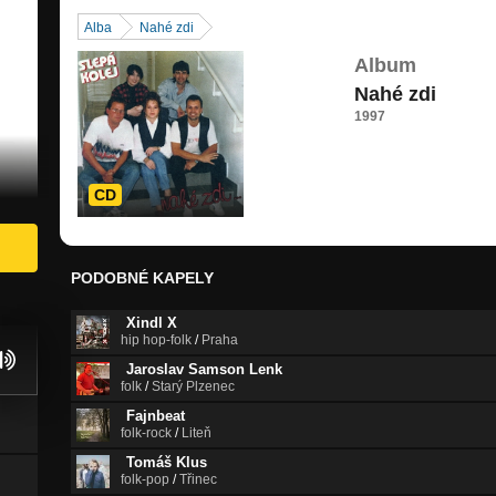
Alba
Nahé zdi
Album
Nahé zdi
1997
CD
PODOBNÉ KAPELY
Xindl X
hip hop-folk
/
Praha
Jaroslav Samson Lenk
folk
/
Starý Plzenec
Fajnbeat
folk-rock
/
Liteň
Tomáš Klus
folk-pop
/
Třinec