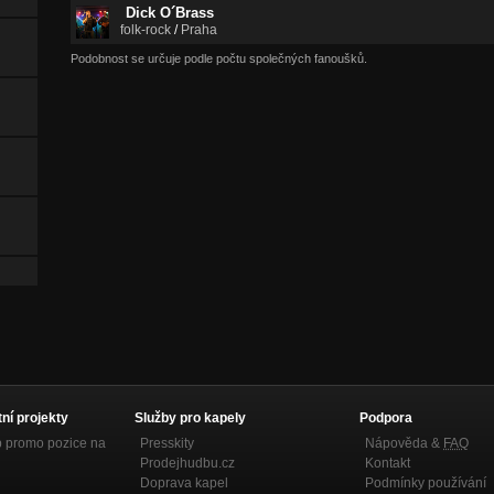
Dick O´Brass
folk-rock
/
Praha
Podobnost se určuje podle počtu společných fanoušků.
tní projekty
Služby pro kapely
Podpora
p promo pozice na
Presskity
Nápověda &
FAQ
Prodejhudbu.cz
Kontakt
Doprava kapel
Podmínky používání