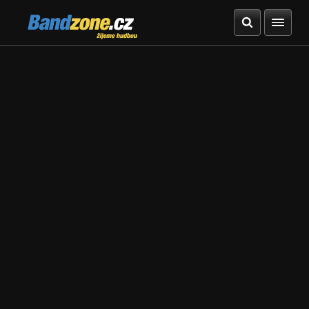
Bandzone.cz
žijeme hudbou