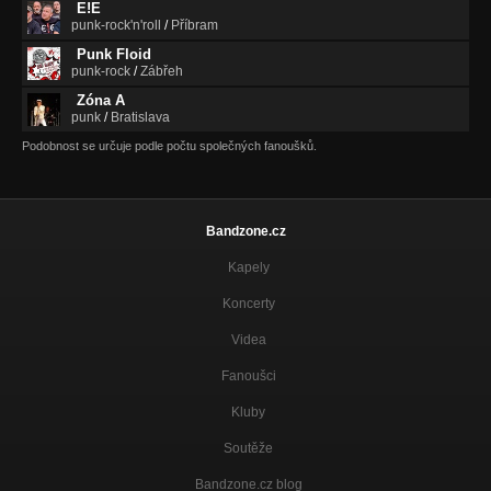
E!E
Barová slečna / SČN 2016
punk-rock'n'roll
/
Příbram
Nezařazeno
Punk Floid
punk-rock
/
Zábřeh
Zóna A
punk
/
Bratislava
Podobnost se určuje podle počtu společných fanoušků.
Bandzone.cz
Kapely
Koncerty
Videa
Fanoušci
Kluby
Soutěže
Bandzone.cz blog