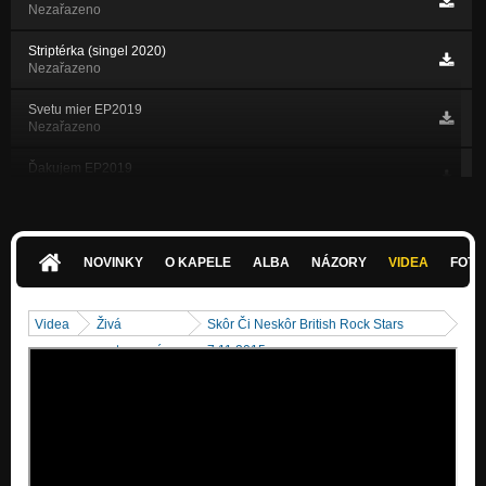
Nezařazeno
Striptérka (singel 2020)
Nezařazeno
Svetu mier EP2019
Nezařazeno
Ďakujem EP2019
Nezařazeno
Závisť EP2019
Nezařazeno
NOVINKY
O KAPELE
ALBA
NÁZORY
VIDEA
FOTK
Železní anjeli EP2019
Nezařazeno
Videa
Živá
Skôr Či Neskôr British Rock Stars
PunkRock EP2019
vystoupení
7.11.2015
Nezařazeno
Skôr či neskôr EP2019
Nezařazeno
Profesorka EP2019
Nezařazeno