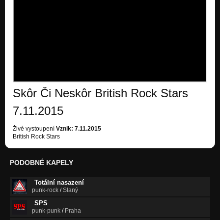
Práca / SČN 2016
Nezařazeno
Hrdina / SČN 2016
Nezařazeno
Životný dar / SČN 2016
Nezařazeno
Skôr Či Neskôr British Rock Stars
Navždy sám / SČN 2016
Nezařazeno
7.11.2015
Spomienky (feat.Sofia) / SČN 2016
Živé vystoupení
Vznik: 7.11.2015
Nezařazeno
British Rock Stars
Ľudské zlo / SČN 2016
Nezařazeno
PODOBNÉ KAPELY
Sny / SČN 2016
Totální nasazení
Nezařazeno
punk-rock
/
Slaný
Názor / SČN 2016
SPS
Nezařazeno
punk-punk
/
Praha