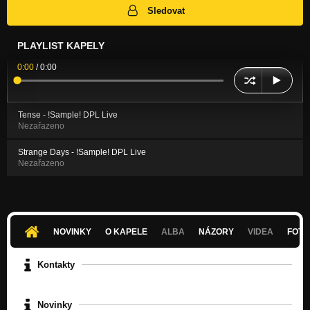
Sledovat
PLAYLIST KAPELY
0:00
/
0:00
Tense - !Sample! DPL Live
Nezařazeno
Strange Days - !Sample! DPL Live
Nezařazeno
NOVINKY
O KAPELE
ALBA
NÁZORY
VIDEA
FOTK
Kontakty
Novinky