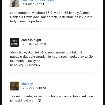
Five Seconds to Leave
16.9.2010 v 16:21
zdar kumpáni, v sobotu 18.9. v báru 69 kapely Atlantic
Cablec a Oswaldovi, tak doražte jestli bude čas! víc info
tady u nás na profajlu....
endless night
Bez
profilu
12.1.2008 ve 22:00
ahoj chci vyskoušet něco nepoznaného a tak mě
napadlo dát dohromady hip hop a rock...pokud by to šlo
tak menší ukázky na
www.bandzone.cz/endlessnight
nebo icq 368022867
cho/psy
17.12.2007 v 19:58
Tak mi připadá, že sem trochu předčasnej fanoušek, ale
je hezké být první :'))