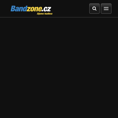
Bandzone.cz
žijeme hudbou