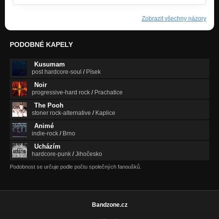
Zobrazit všechny názory
PODOBNÉ KAPELY
Kusumam
post hardcore-soul
/
Písek
Noir
progressive-hard rock
/
Prachatice
The Pooh
stoner rock-alternative
/
Kaplice
Animé
indie-rock
/
Brno
Ucházím
hardcore-punk
/
Jihočesko
Podobnost se určuje podle počtu společných fanoušků.
Bandzone.cz