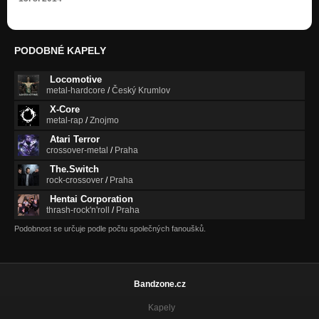
PODOBNÉ KAPELY
Locomotive
metal-hardcore
/
Český Krumlov
X-Core
metal-rap
/
Znojmo
Atari Terror
crossover-metal
/
Praha
The.Switch
rock-crossover
/
Praha
Hentai Corporation
thrash-rock'n'roll
/
Praha
Podobnost se určuje podle počtu společných fanoušků.
Bandzone.cz
Kapely