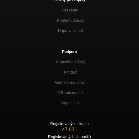
Presskity
Prodejhudbu.cz
Doprava kapel
Podpora
Nápověda &
FAQ
Kontakt
Podmínky používání
O Bandzone.cz
Loga a dtp.
Registrovaných skupin
47 031
Registrovaných fanoušků