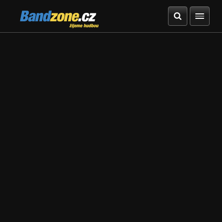
Bandzone.cz
žijeme hudbou