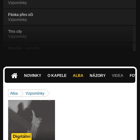
Vzpomínky
Páska přes oči
Vzpomínky
This city
Vzpomínky
Maruška - acoustic
Nezařazeno
Jsme
Scout's not dead
NOVINKY
O KAPELE
ALBA
NÁZORY
VIDEA
FOTK
Vod podlahy
Scout's not dead
Alba
Vzpomínky
Strašný tábor
Scout's not dead
Nebudu!
Scout's not dead
Vyhlásíme válku válce
Digitální
Scout's not dead