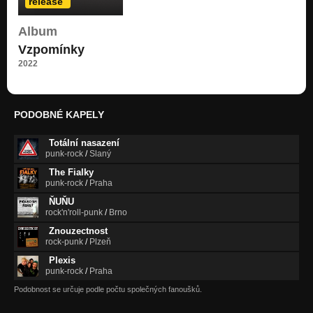
release
PPKD
Album
Scout's not dead
Vzpomínky
Scout's not dead
2022
Scout's not dead
Chtěl bych Tě vidět zas
Scout's not dead
PODOBNÉ KAPELY
Nemáme si co říct
Totální nasazení
Scout's not dead
punk-rock
/
Slaný
The Fialky
punk-rock
/
Praha
ŇUŇU
rock'n'roll-punk
/
Brno
Znouzectnost
rock-punk
/
Plzeň
Plexis
punk-rock
/
Praha
Podobnost se určuje podle počtu společných fanoušků.