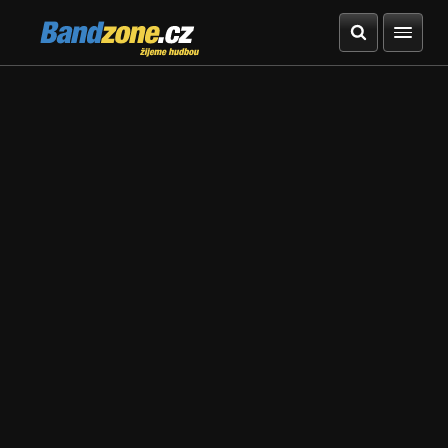
Bandzone.cz
žijeme hudbou