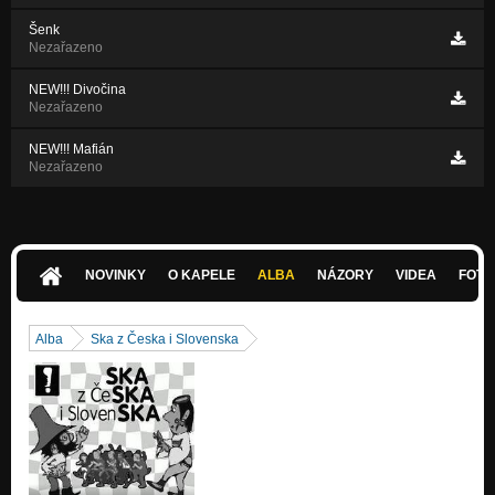
Šenk
Nezařazeno
NEW!!! Divočina
Nezařazeno
NEW!!! Mafián
Nezařazeno
NOVINKY
O KAPELE
ALBA
NÁZORY
VIDEA
FOTK
Alba
Ska z Česka i Slovenska