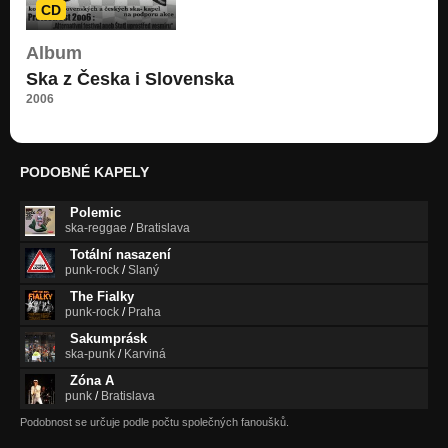
CD
Album
Ska z Česka i Slovenska
2006
PODOBNÉ KAPELY
Polemic
ska-reggae
/
Bratislava
Totální nasazení
punk-rock
/
Slaný
The Fialky
punk-rock
/
Praha
Sakumprásk
ska-punk
/
Karviná
Zóna A
punk
/
Bratislava
Podobnost se určuje podle počtu společných fanoušků.