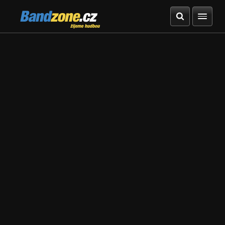
Bandzone.cz
žijeme hudbou