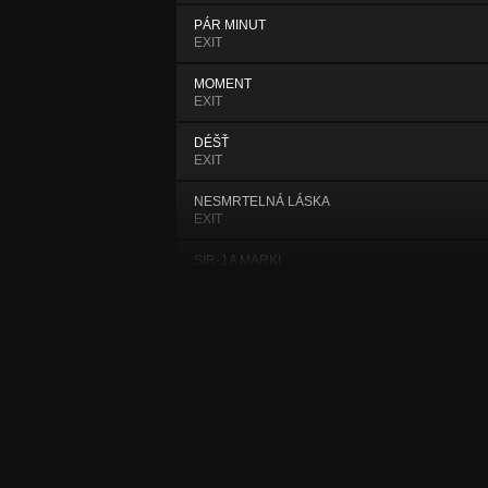
PÁR MINUT
EXIT
MOMENT
EXIT
DÉŠŤ
EXIT
NESMRTELNÁ LÁSKA
EXIT
SIR-J A MARKI
EXIT
VE HVĚZDÁCH
EXIT
VZKAZ
EXIT
MISSIN U
EXIT