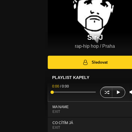
Sir-J
rap-hip hop / Praha
Sledovat
PLAYLIST KAPELY
0:00
/
0:00
MA NAME
EXIT
CO CÍTÍM JÁ
EXIT