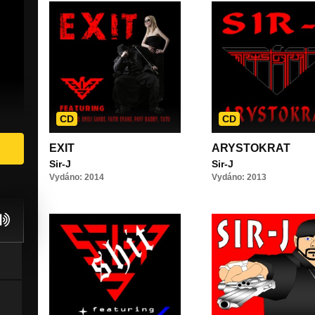
CD
CD
EXIT
ARYSTOKRAT
Sir-J
Sir-J
Vydáno: 2014
Vydáno: 2013