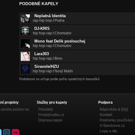
PODOBNÉ KAPELY
Neplatná Identita
rap-hip hop
/
Praha
DJ-KRIS
hip hop-rap
/
Chomutov
Mono feat Delik poslouchej
hip hop-rap
/
Chomutov
Lara303
hip hop-rap
/
Brno
Siravole/HZU
hip hop-rap
/
Nový Malín
Podobnost se určuje podle počtu společných fanoušků.
tní projekty
Služby pro kapely
Podpora
p promo pozice na
Presskity
Nápověda &
FAQ
Prodejhudbu.cz
Kontakt
Doprava kapel
Podmínky používání
O Bandzone.cz
Loga a dtp.