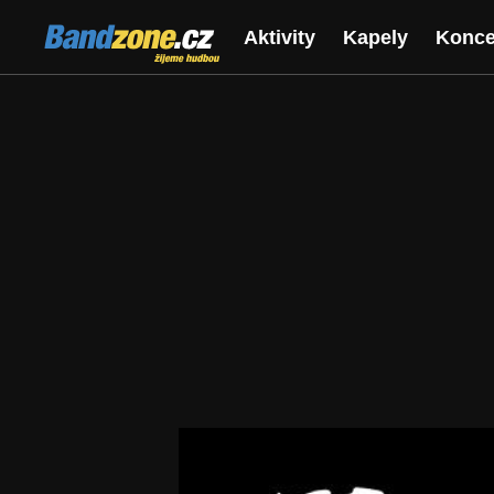
Bandzone.cz
Aktivity
Kapely
Konce
žijeme hudbou