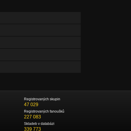
Registrovaných skupin
47 029
Registrovaných fanoušků
227 083
Skladeb v databázi
339 773