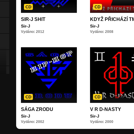
CD
CD
SIR-J SHIT
KDYŽ PŘICHÁZÍ T
Sir-J
Sir-J
Vydáno: 2012
Vydáno: 2008
CD
CD
SÁGA ZRODU
V R D-NASTY
Sir-J
Sir-J
Vydáno: 2002
Vydáno: 2000