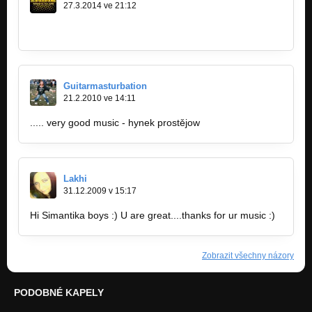
27.3.2014 ve 21:12
http://bandzone.cz/kaak
Guitarmasturbation
21.2.2010 ve 14:11
..... very good music - hynek prostějow
Lakhi
31.12.2009 v 15:17
Hi Simantika boys :) U are great....thanks for ur music :)
Zobrazit všechny názory
PODOBNÉ KAPELY