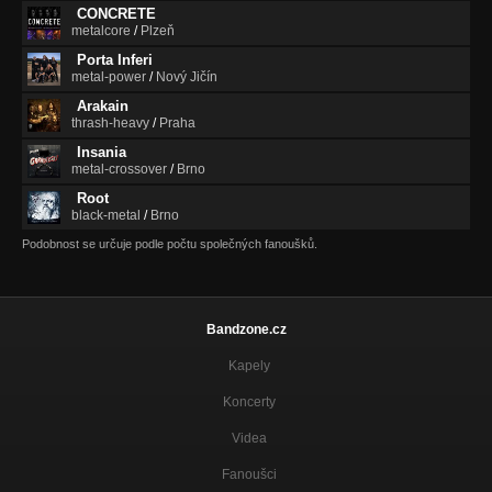
CONCRETE
metalcore
/
Plzeň
Porta Inferi
metal-power
/
Nový Jičín
Arakain
thrash-heavy
/
Praha
Insania
metal-crossover
/
Brno
Root
black-metal
/
Brno
Podobnost se určuje podle počtu společných fanoušků.
Bandzone.cz
Kapely
Koncerty
Videa
Fanoušci