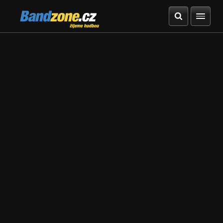
Bandzone.cz
žijeme hudbou