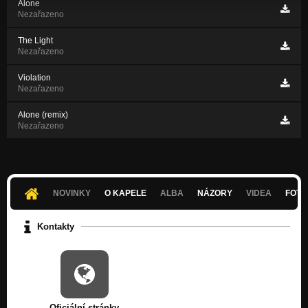
Alone
Nezařazeno
The Light
Nezařazeno
Violation
Nezařazeno
Alone (remix)
Nezařazeno
NOVINKY
O KAPELE
ALBA
NÁZORY
VIDEA
FOTK
Kontakty
Oficiální stránky