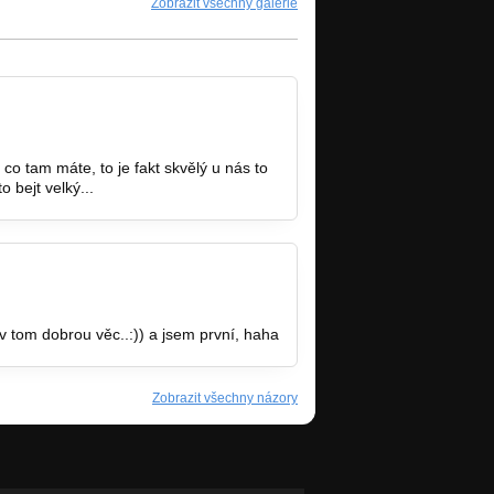
Zobrazit všechny galerie
co tam máte, to je fakt skvělý u nás to
 bejt velký...
 v tom dobrou věc..:)) a jsem první, haha
Zobrazit všechny názory