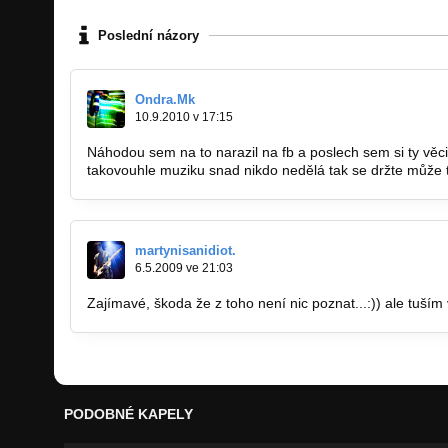
Poslední názory
Ondra.Mk
10.9.2010 v 17:15
Náhodou sem na to narazil na fb a poslech sem si ty věci 
takovouhle muziku snad nikdo nedělá tak se držte může to
martynisanidiot.
6.5.2009 ve 21:03
Zajímavé, škoda že z toho není nic poznat...:)) ale tuším
PODOBNÉ KAPELY