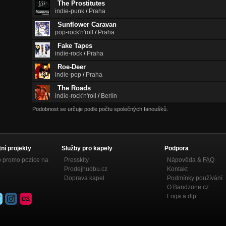
The Prostitutes
indie-punk
/
Praha
Sunflower Caravan
pop-rock'n'roll
/
Praha
Fake Tapes
indie-rock
/
Praha
Roe-Deer
indie-pop
/
Praha
The Roads
indie-rock'n'roll
/
Berlín
Podobnost se určuje podle počtu společných fanoušků.
tní projekty
Služby pro kapely
Podpora
p promo pozice na
Presskity
Nápověda &
FAQ
Prodejhudbu.cz
Kontakt
Doprava kapel
Podmínky používání
O Bandzone.cz
Loga a dtp.