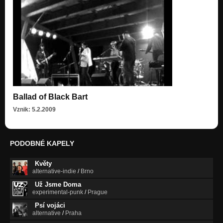
Ballad of Black Bart
Vznik: 5.2.2009
PODOBNÉ KAPELY
Květy
alternative-indie
/
Brno
Už Jsme Doma
experimental-punk
/
Prague
Psí vojáci
alternative
/
Praha