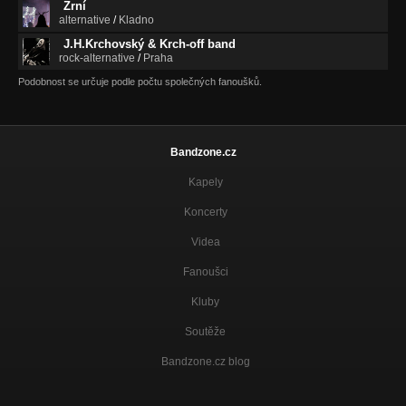
Zrní
alternative
/
Kladno
J.H.Krchovský & Krch-off band
rock-alternative
/
Praha
Podobnost se určuje podle počtu společných fanoušků.
Bandzone.cz
Kapely
Koncerty
Videa
Fanoušci
Kluby
Soutěže
Bandzone.cz blog