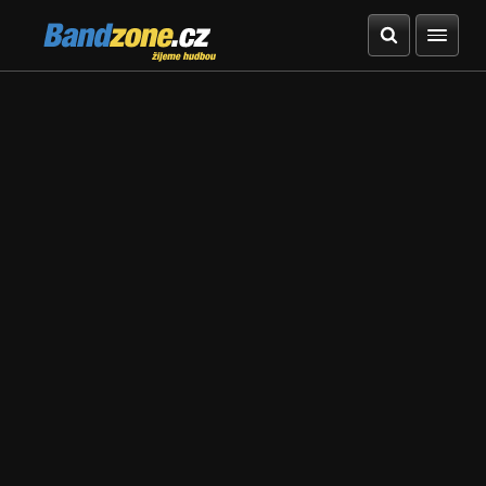
Bandzone.cz
žijeme hudbou