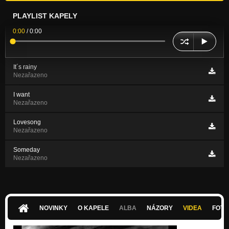
PLAYLIST KAPELY
0:00
/
0:00
It´s rainy
Nezařazeno
I want
Nezařazeno
Lovesong
Nezařazeno
Someday
Nezařazeno
NOVINKY
O KAPELE
ALBA
NÁZORY
VIDEA
FOTK