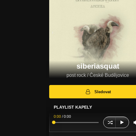
siberiasquat
post rock / České Budějovice
Sledovat
PLAYLIST KAPELY
0:00
/
0:00