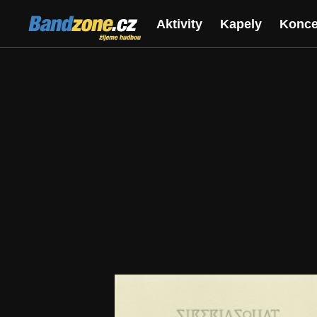
Bandzone.cz
Aktivity
Kapely
Konce
žijeme hudbou