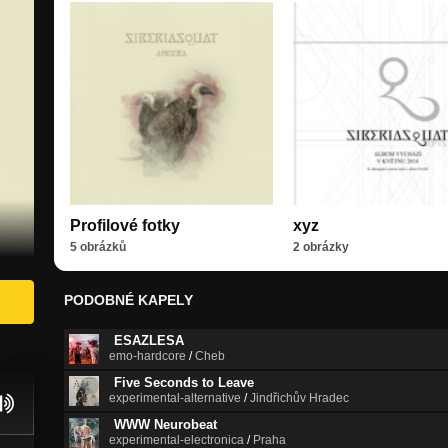
Profilové fotky
xyz
5 obrázků
2 obrázky
PODOBNÉ KAPELY
ESAZLESA
emo-hardcore
/
Cheb
Five Seconds to Leave
experimental-alternative
/
Jindřichův Hradec
WWW Neurobeat
experimental-electronica
/
Praha