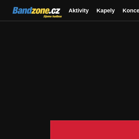
Bandzone.cz
Aktivity
Kapely
Konce
žijeme hudbou