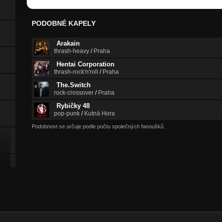
PODOBNÉ KAPELY
Arakain
thrash-heavy
/
Praha
Hentai Corporation
thrash-rock'n'roll
/
Praha
The.Switch
rock-crossover
/
Praha
Rybičky 48
pop-punk
/
Kutná Hora
Podobnost se určuje podle počtu společných fanoušků.