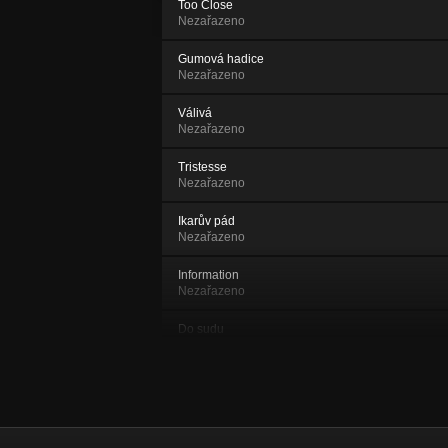
Too Close
Nezařazeno
Gumová hadice
Nezařazeno
Válivá
Nezařazeno
Tristesse
Nezařazeno
Ikarův pád
Nezařazeno
Information
Nezařazeno
Do sudu
Nezařazeno
Osud
Nezařazeno
Pronikavá (živě 2019)