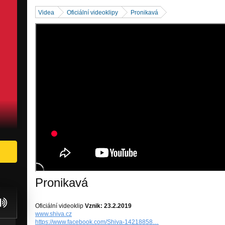
Videa
Oficiální videoklipy
Pronikavá
Pronikavá
Oficiální videoklip
Vznik: 23.2.2019
www.shiva.cz
https://www.facebook.com/Shiva-14218858…