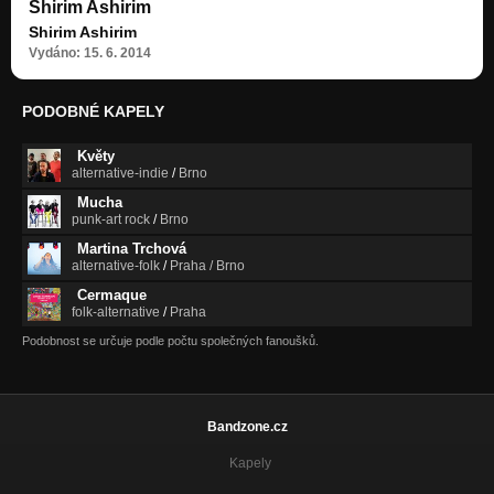
Shirim Ashirim
Shirim Ashirim
Vydáno: 15. 6. 2014
PODOBNÉ KAPELY
Květy
alternative-indie
/
Brno
Mucha
punk-art rock
/
Brno
Martina Trchová
alternative-folk
/
Praha / Brno
Cermaque
folk-alternative
/
Praha
Podobnost se určuje podle počtu společných fanoušků.
Bandzone.cz
Kapely