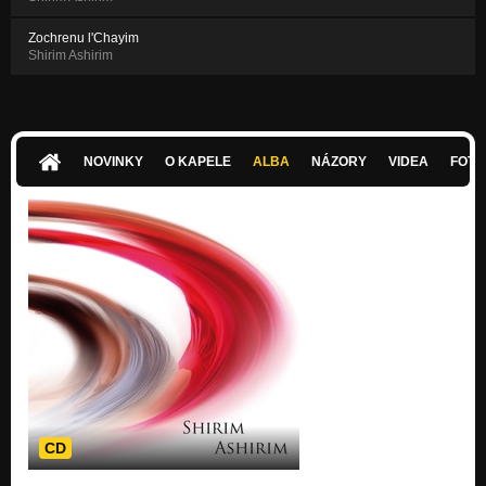
Zochrenu l'Chayim
Shirim Ashirim
NOVINKY
O KAPELE
ALBA
NÁZORY
VIDEA
FOTK
CD