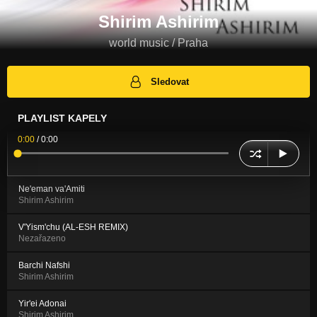
Shirim Ashirim
world music / Praha
Sledovat
PLAYLIST KAPELY
0:00
/
0:00
Ne'eman va'Amiti
Shirim Ashirim
V'Yism'chu (AL-ESH REMIX)
Nezařazeno
Barchi Nafshi
Shirim Ashirim
Yir'ei Adonai
Shirim Ashirim