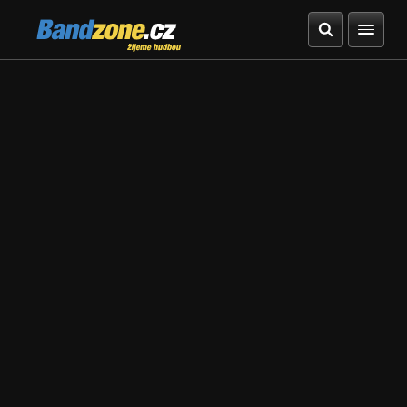
Bandzone.cz
žijeme hudbou