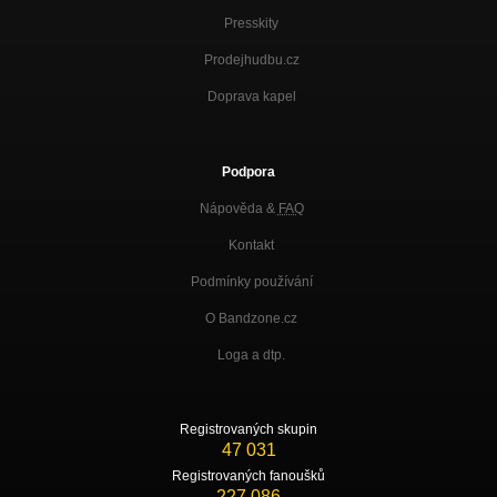
Presskity
Prodejhudbu.cz
Doprava kapel
Podpora
Nápověda &
FAQ
Kontakt
Podmínky používání
O Bandzone.cz
Loga a dtp.
Registrovaných skupin
47 031
Registrovaných fanoušků
227 086