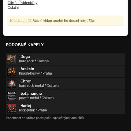
Nezařazeno
Oficiální videoklipy
Ostatní
SG-Dáma s kosou (Promo 2011)
Nezařazeno
Kapela nemá žádné video anebo ho dosud nevložila
SG-Marná Snaha (Promo 2011)
Nezařazeno
PODOBNÉ KAPELY
Doga
hard rock
/
Karviná
Arakain
thrash-heavy
/
Praha
Citron
hard rock-metal
/
Ostrava
Salamandra
power-metal
/
Ostrava
Harlej
rock-punk
/
Praha
Podobnost se určuje podle počtu společných fanoušků.