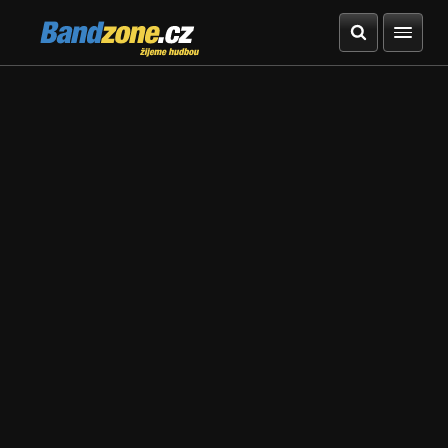
Bandzone.cz
žijeme hudbou