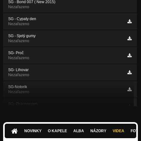
SG - Bond 007 ( New 2015)
Nezařazeno
SG - Cypaty den
Nezařazeno
SG - Sjetý gumy
Nezařazeno
SG- Proč
Nezařazeno
SG- Lihovar
Nezařazeno
SG-Notorik
Nezařazeno
SG- Ztraceny pes
Nezařazeno
SG-Rockovej Den (Promo 2011)
Nezařazeno
NOVINKY
O KAPELE
ALBA
NÁZORY
VIDEA
FOTK
SG-Nudě Šanci Nedej (Promo 2011)