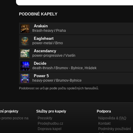
PODOBNÉ KAPELY
Arakain
thrash-heavy
/
Praha
Eagleheart
power-metal
/
Brno
Ascendancy
power-progressive
/
Vsetín
Decide
death-thrash
/
Brumov - Bylnice, Hrádek
Power 5
heavy-power
/
Brumov-Bylnice
Podobnost se určuje podle počtu společných fanoušků.
tní projekty
Služby pro kapely
Podpora
p promo pozice na
Presskity
Nápověda &
FAQ
Prodejhudbu.cz
Kontakt
Doprava kapel
Podmínky používání