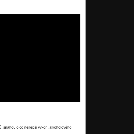
ů, snahou o co nejlepší výkon, alkoholového