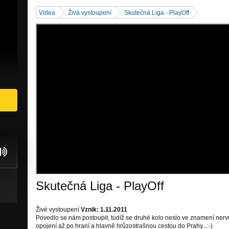
Videa
Živá vystoupení
Skutečná Liga - PlayOff
Skutečná Liga - PlayOff
Živé vystoupení
Vznik: 1.11.2011
Povedlo se nám postoupit, tudíž se druhé kolo neslo ve znamení nerv
opojení až po hraní a hlavně hrůzostrašnou cestou do Prahy...:-)