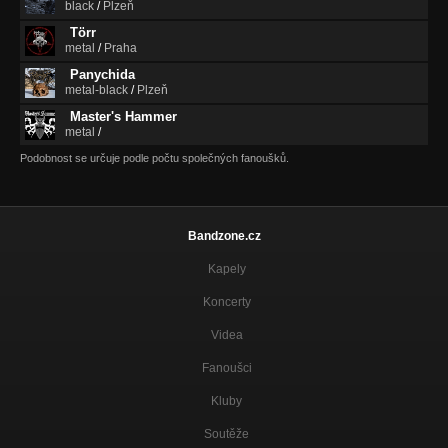
black
/
Plzeň
Törr
metal
/
Praha
Panychida
metal-black
/
Plzeň
Master's Hammer
metal
/
Podobnost se určuje podle počtu společných fanoušků.
Bandzone.cz
Kapely
Koncerty
Videa
Fanoušci
Kluby
Soutěže