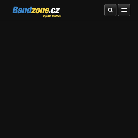
Bandzone.cz
žijeme hudbou