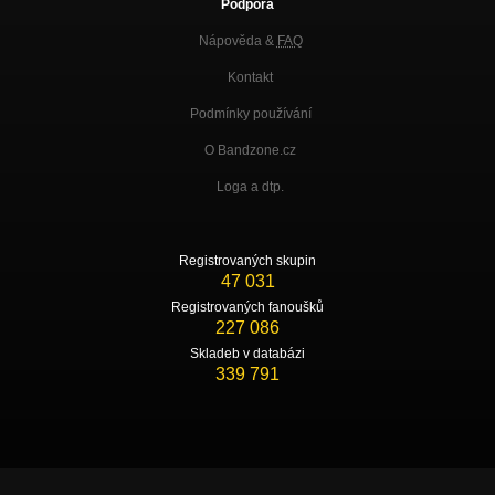
Podpora
Nápověda &
FAQ
Kontakt
Podmínky používání
O Bandzone.cz
Loga a dtp.
Registrovaných skupin
47 031
Registrovaných fanoušků
227 086
Skladeb v databázi
339 791