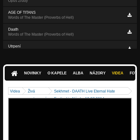
Opus Zrůdy
AGE OF TITANS
Words of The Master (Proverbs of Hell)
Daath
Words of The Master (Proverbs of Hell)
Utrpení
Okularis Infernum
NOVINKY
O KAPELE
ALBA
NÁZORY
VIDEA
FOTK
Videa
Živá
Sekhmet - DAATH Live Eternal Hate
vystoupení
Festival in Nýrsko 19.07.2014