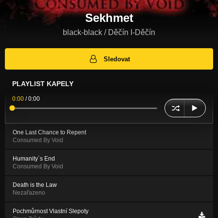
Sekhmet
black-black / Děčín I-Děčín
Sledovat
PLAYLIST KAPELY
0:00
/
0:00
One Last Chance to Repent
Consumed By Void
Humanity´s End
Consumed By Void
Death is the Law
Nezařazeno
Pochmůrnost Vlastní Slepoty