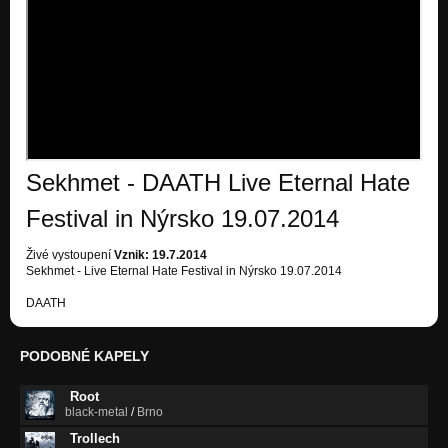
Sekhmet - DAATH Live Eternal Hate
Festival in Nýrsko 19.07.2014
Živé vystoupení
Vznik: 19.7.2014
Sekhmet - Live Eternal Hate Festival in Nýrsko 19.07.2014
DAATH
PODOBNÉ KAPELY
Root
black-metal
/
Brno
Trollech