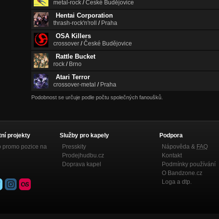
metal-rock
/
České Budějovice
Hentai Corporation
thrash-rock'n'roll
/
Praha
OSA Killers
crossover
/
České Budějovice
Rattle Bucket
rock
/
Brno
Atari Terror
crossover-metal
/
Praha
Podobnost se určuje podle počtu společných fanoušků.
tní projekty
Služby pro kapely
Podpora
p promo pozice na
Presskity
Nápověda &
FAQ
Prodejhudbu.cz
Kontakt
Doprava kapel
Podmínky používání
O Bandzone.cz
Loga a dtp.