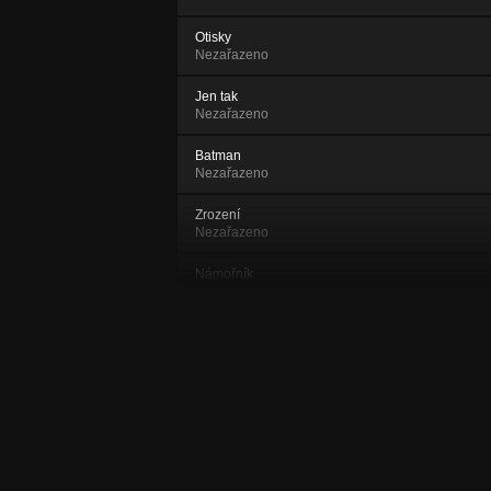
Otisky
Nezařazeno
Jen tak
Nezařazeno
Batman
Nezařazeno
Zrození
Nezařazeno
Námořník
Nezařazeno
Havran
Nezařazeno
Reggae
Nezařazeno
Sorrow
Nezařazeno