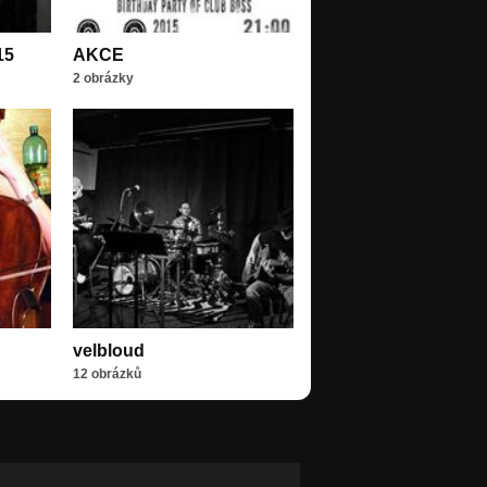
15
AKCE
2 obrázky
velbloud
12 obrázků