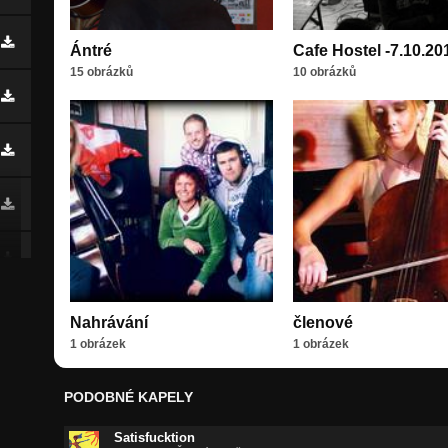
Ántré
Cafe Hostel -7.10.20
15 obrázků
10 obrázků
Nahrávání
členové
1 obrázek
1 obrázek
PODOBNÉ KAPELY
Satisfucktion