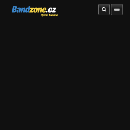
Bandzone.cz
žijeme hudbou