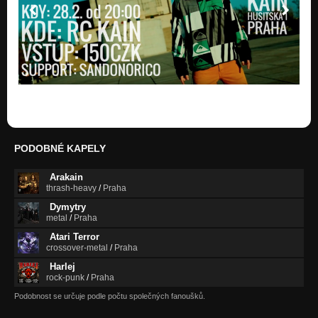
PODOBNÉ KAPELY
Arakain
thrash-heavy
/
Praha
Dymytry
metal
/
Praha
Atari Terror
crossover-metal
/
Praha
Harlej
rock-punk
/
Praha
Podobnost se určuje podle počtu společných fanoušků.