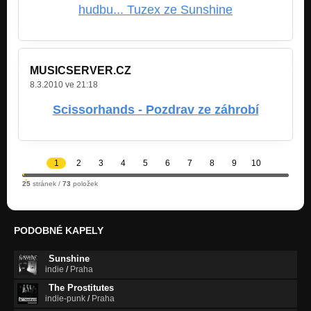
hudbu... Tuzex ze Sunshine
MUSICSERVER.CZ
8.3.2010 ve 21:18
Scissorhands -
Pozdrav
ze
záhrobí
1
2
3
4
5
6
7
8
9
10
25
stránek /
73
položek
PODOBNÉ KAPELY
Sunshine
indie
/
Praha
The Prostitutes
indie-punk
/
Praha