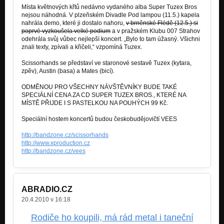
Místa květnových křtů nedávno vydaného alba Super Tuzex Bros
nejsou náhodná. V plzeňském Divadle Pod lampou (11.5.) kapela
nahrála demo, které ji dostalo nahoru,
v brněnské Flédě (12.5.) si
poprvé vyzkoušela velké podium
a v pražském Klubu 007 Strahov
odehrála svůj vůbec nejlepší koncert. „Bylo to tam úžasný. Všichni
znali texty, zpívali a křičeli,“ vzpomíná Tuzex.
Scissorhands se představí ve staronové sestavě Tuzex (kytara,
zpěv), Austin (basa) a Mates (bicí).
ODMĚNOU PRO VŠECHNY NÁVŠTĚVNÍKY BUDE TAKÉ
SPECIÁLNÍ CENA ZA CD SUPER TUZEX BROS., KTERÉ NA
MÍSTĚ PŘIJDE I S PASTELKOU NA POUHÝCH 99 Kč.
Speciální hostem koncertů budou českobudějovičtí VEES
http://bandzone.cz/scissorhands
http://www.xproduction.cz
http://bandzone.cz/vees
ABRADIO.CZ
20.4.2010 v 16:18
Rodiče ho koupili, má rád metal i taneční