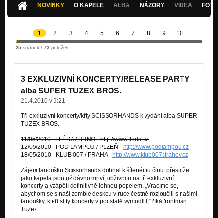
NOVINKY
O KAPELE
ALBA
NÁZORY
VIDEA
FOTK
Break Me
Nezařazeno
1
2
3
4
5
6
7
8
9
10
25
stránek /
73
položek
3 EXKLUZIVNÍ KONCERTY/RELEASE PARTY
alba SUPER TUZEX BROS.
21.4.2010 v 9:21
Tři exkluzivní koncerty/křty SCISSORHANDS k vydání alba SUPER
TUZEX BROS.
11/05/2010 - FLÉDA / BRNO -
http://www.fleda.cz
12/05/2010 - POD LAMPOU / PLZEŇ -
http://www.podlampou.cz
18/05/2010 - KLUB 007 / PRAHA -
http://www.klub007strahov.cz
Zájem fanoušků Scissorhands dohnal k šílenému činu: přestože
jako kapela jsou už dávno mrtví, obživnou na tři exkluzivní
koncerty a vzápětí definitivně lehnou popelem. „Vracíme se,
abychom se s naší zombie deskou v ruce čestně rozloučili s našimi
fanoušky, kteří si ty koncerty v podstatě vymodlili,“ říká frontman
Tuzex.