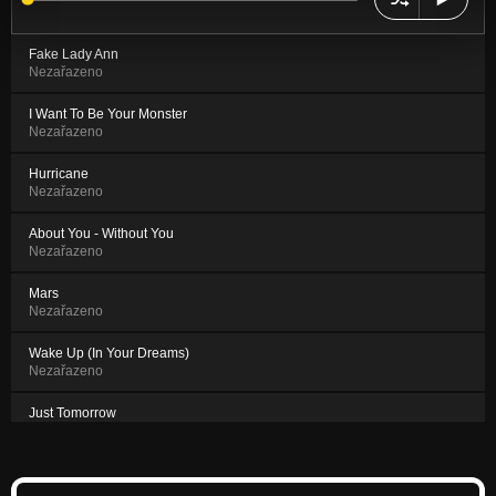
Fake Lady Ann
Nezařazeno
I Want To Be Your Monster
Nezařazeno
Hurricane
Nezařazeno
About You - Without You
Nezařazeno
Mars
Nezařazeno
Wake Up (In Your Dreams)
Nezařazeno
Just Tomorrow
Nezařazeno
Better Than The Best
Nezařazeno