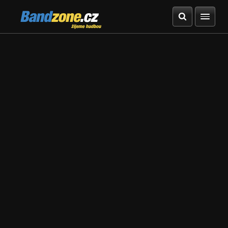
Bandzone.cz
žijeme hudbou