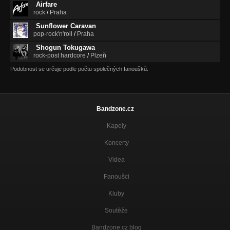
Airfare
rock
/
Praha
Sunflower Caravan
pop-rock'n'roll
/
Praha
Shogun Tokugawa
rock-post hardcore
/
Plzeň
Podobnost se určuje podle počtu společných fanoušků.
Bandzone.cz
Kapely
Koncerty
Videa
Fanoušci
Kluby
Soutěže
Bandzone.cz blog