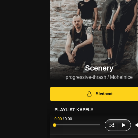
Scenery
progressive-thrash / Mohelnice
Sledovat
PLAYLIST KAPELY
0:00
/
0:00