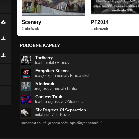
Scenery
PF2014
1 obrázek
1 obrázek
PODOBNÉ KAPELY
Tortharry
death-metal
/
Hronov
Forgotten Silence
heavy-experimental
/
Brno a okolí...
Mindwork
progressive-metal
/
Praha
Godless Truth
death-progressive
/
Olomouc
Six Degrees Of Separation
metal-soul
/
Ludkovice
Podobnost se určuje podle počtu společných fanoušků.