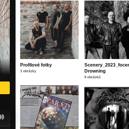
Profilové fotky
Scenery_2023_foce
Drowning
3 obrázky
9 obrázků