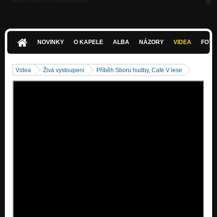
Báseň skoro na rozloučenou
Na stolku v herně
Shadow watching
Na stolku v herně
NOVINKY
O KAPELE
ALBA
NÁZORY
VIDEA
FOTK
Na stolku v herně
Na stolku v herně
Videa
Živá vystoupení
Příběh Sboru hudby, Cafe V lese
Lepší ruka zdravá
Na stolku v herně
Rozloučení
Na stolku v herně