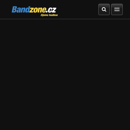
Bandzone.cz
žijeme hudbou