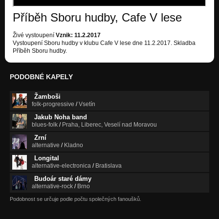
Příběh Sboru hudby, Cafe V lese
Živé vystoupení
Vznik: 11.2.2017
Vystoupení Sboru hudby v klubu Cafe V lese dne 11.2.2017. Skladba
Příběh Sboru hudby.
PODOBNÉ KAPELY
Žamboši
folk-progressive
/
Vsetín
Jakub Noha band
blues-folk
/
Praha, Liberec, Veselí nad Moravou
Zrní
alternative
/
Kladno
Longital
alternative-electronica
/
Bratislava
Budoár staré dámy
alternative-rock
/
Brno
Podobnost se určuje podle počtu společných fanoušků.